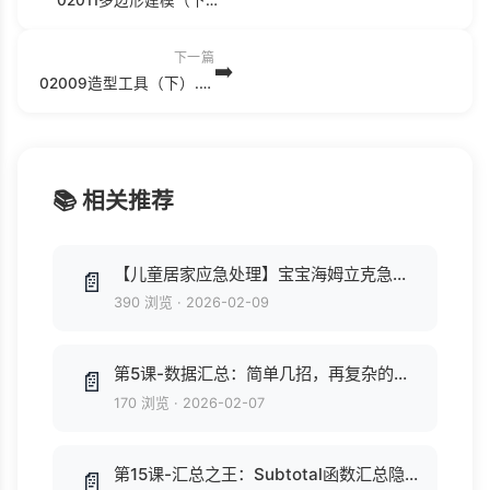
下一篇
➡️
02009造型工具（下）.mp4
📚 相关推荐
【儿童居家应急处理】宝宝海姆立克急救法.mp4
📄
390 浏览
·
2026-02-09
第5课-数据汇总：简单几招，再复杂的数据也立刻一目了然.mp4
📄
170 浏览
·
2026-02-07
第15课-汇总之王：Subtotal函数汇总隐藏报表，一专多能，游刃有余.mp4
📄