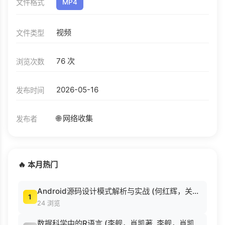
文件格式
MP4
视频
文件类型
76 次
浏览次数
2026-05-16
发布时间
🌐 网络收集
发布者
🔥 本月热门
Android源码设计模式解析与实战 (何红辉，关爱民著, 何红辉, 关爱民著, 何红辉, 关爱民).pdf
1
24 浏览
数据科学中的R语言 (李舰，肖凯著, 李舰，肖凯著；吴喜之审校, Pdg2Pic).pdf