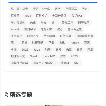
易中天中华史
十万个为什么
数学
百科荟萃
历史
红楼梦
2021
百科知识
全新升级版
我是驴友
半小时漫画
英语
编程
设计
鲁迅全集
国学经典
海明威
机器学习
怪物大师
读者
郭沫若全集
医学全书
明清名医
然珍藏图
自然珍藏
自然珍藏图鉴
高中
家谱
珍藏图鉴
下载
鲁迅
Python
资源
主编
2026
Java
地理
高考
函数
高清
开发
地球编年史
Spark
Java NIO
徐寒
2023
中华传世医典
中国历史百科全书
计算机
词汇
📁
精选专题