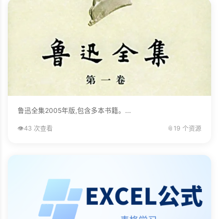
鲁迅全集2005年版,包含多本书籍。...
👁️
43 次查看
📎
19 个资源