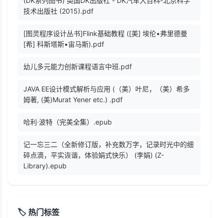
(DK系列图书) 英国DK出版社 - DK汽车大百科-北京科学
技术出版社 (2015).pdf
[图灵程序设计丛书]Flink基础教程 ([美] 埃伦•弗里德曼
[希] 科斯塔斯•宙马斯).pdf
幼儿多元能力创新课程语言中班.pdf
JAVA EE设计模式解析与应用 (（美）叶尼，（美）希多
姆著, (美)Murat Yener etc.) .pdf
哈利·波特（完美全集）.epub
记一忘三二（全新修订版，补充数万字，记录时光中的细
碎点滴，平实诙谐，体验娟式快乐） (李娟) (Z-
Library).epub
🏷️ 热门标签