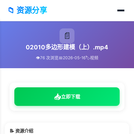
📁 资源分享
📄
02010多边形建模（上）.mp4
👁️
76 次浏览
📅
2026-05-16
🏷️
视频
📥
立即下载
📝 资源介绍