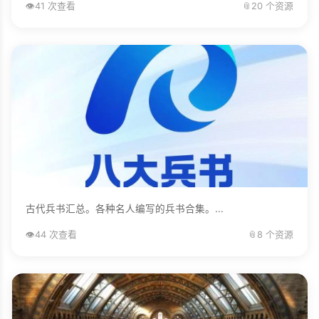
👁️
41 次查看
📎
20 个资源
古代兵书汇总。各种名人编写的兵书合集。...
👁️
44 次查看
📎
8 个资源