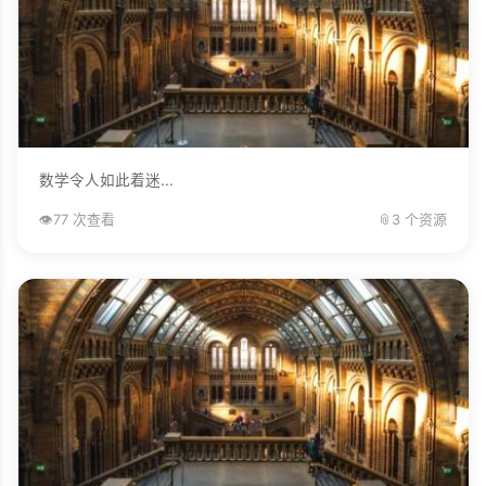
数学令人如此着迷...
👁️
77 次查看
📎
3 个资源