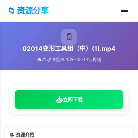
📁 资源分享
📄
02014变形工具组（中）(1).mp4
👁️
71 次浏览
📅
2026-05-16
🏷️
视频
📥
立即下载
📝 资源介绍