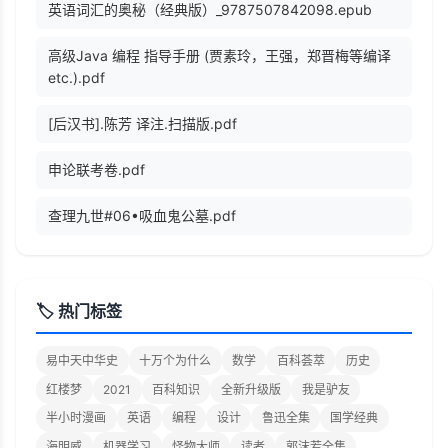
英语词汇的奥秘（经典版）_9787507842098.epub
高级Java 编程 指导手册 (贾素玲，王强，郑晋梅等编译
etc.).pdf
[后汉书].陈芳 译注.扫描版.pdf
申论联考卷.pdf
查理九世#06•吸血鬼公墓.pdf
🏷️ 热门标签
易中天中华史
十万个为什么
数学
百科荟萃
历史
红楼梦
2021
百科知识
全新升级版
我是驴友
半小时漫画
英语
编程
设计
鲁迅全集
国学经典
海明威
机器学习
怪物大师
读者
郭沫若全集