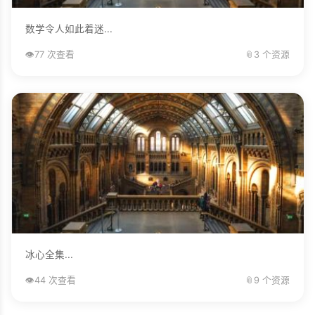
数学令人如此着迷...
👁️
77 次查看
📎
3 个资源
冰心全集...
👁️
44 次查看
📎
9 个资源