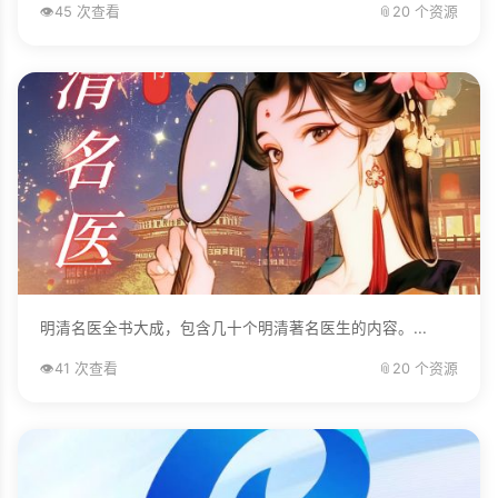
👁️
45 次查看
📎
20 个资源
明清名医全书大成，包含几十个明清著名医生的内容。...
👁️
41 次查看
📎
20 个资源