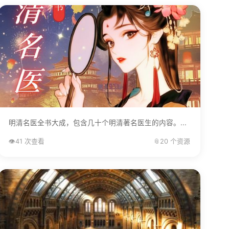
明清名医全书大成，包含几十个明清著名医生的内容。...
👁️
41 次查看
📎
20 个资源