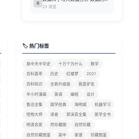
6
23 浏览
🏷️ 热门标签
易中天中华史
十万个为什么
数学
百科荟萃
历史
红楼梦
2021
百科知识
全新升级版
我是驴友
半小时漫画
英语
编程
设计
鲁迅全集
国学经典
海明威
机器学习
怪物大师
读者
郭沫若全集
医学全书
明清名医
然珍藏图
自然珍藏
自然珍藏图鉴
高中
家谱
珍藏图鉴