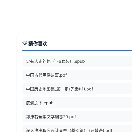
💡 猜你喜欢
少有人走的路（1-6套装）.epub
中国古代民俗故事.pdf
中国历史地图集_第一册(先秦)(1).pdf
皮囊之下.epub
郭沫若全集文学编卷20.pdf
深入浅出程序设计竞赛（基础篇） (汪楚奇).pdf