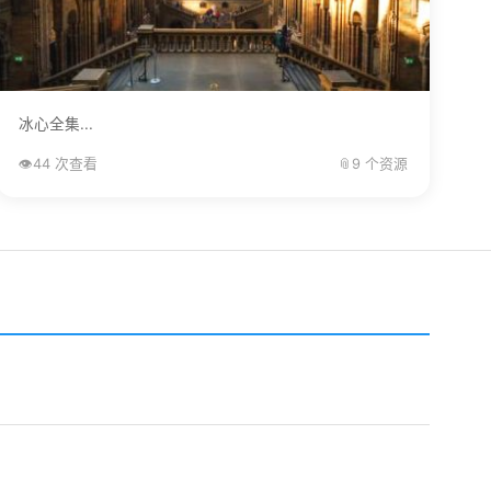
冰心全集...
👁️
44 次查看
📎
9 个资源