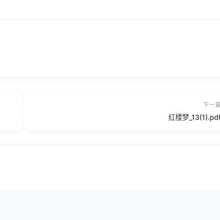
下一
红楼梦_13(1).pd