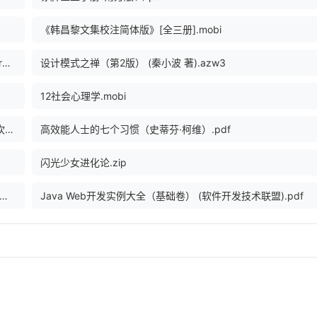
《韩昌黎文集校注简体版》[全三册].mobi
东野圭吾作品集（共69册） (作者：[日]东野圭吾) (z-lib.org)(1).epub
设计模式之禅（第2版） (秦小波 著).azw3
12社会心理学.mobi
数据库可靠性工程 数据库系统设计与运维指南 ([美] 莱恩·坎贝尔 夏丽蒂·梅杰斯).pdf
高效能人士的七个习惯（史蒂芬·柯维）.pdf
闪光少女进化论.zip
(让你学会如何随时地修复大脑,正确应对生活中的压力、情绪和认知方面的困扰,增强大脑“... (Z-Library).epub
Java Web开发实例大全（基础卷） (软件开发技术联盟).pdf