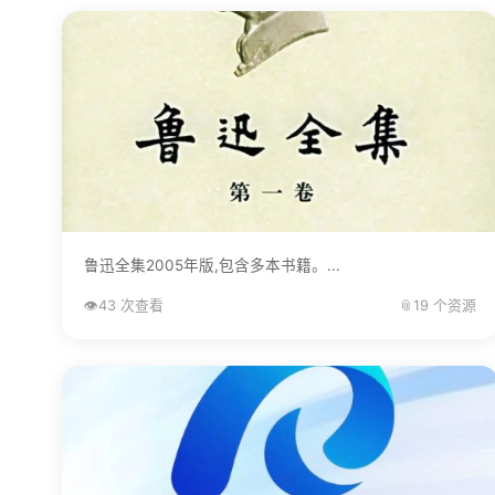
鲁迅全集2005年版,包含多本书籍。...
👁️
43 次查看
📎
19 个资源