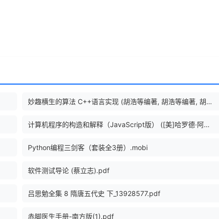
妙趣横生的算法 C++语言实现 (胡浩等编著, 胡浩等编著, 胡浩).pdf
计算机程序的构造和解释（JavaScript版） ([美]哈罗德·阿贝尔森, [美]杰拉尔德·杰伊·萨斯曼, [德]马丁·亨茨 etc.) .pdf
Python编程三剑客（套装全3册）.mobi
软件测试导论 (蔡立志).pdf
吕思勉全集 8 隋唐五代史 下_13928577.pdf
赤脚医生手册-南方版(1).pdf