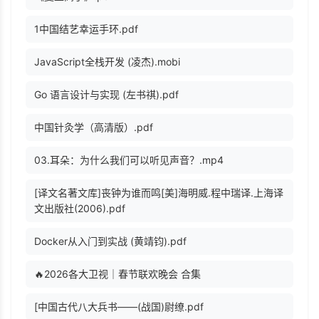
1中国结艺幸运手环.pdf
JavaScript全栈开发 (凌杰).mobi
Go 语言设计与实现 (左书祺).pdf
中国针灸学（高清版）.pdf
03.耳朵：为什么我们可以听见声音？.mp4
[译文名著文库]丧钟为谁而鸣[美]海明威.程中瑞译.上海译
文出版社(2006).pdf
Docker从入门到实战 (黄靖钧).pdf
🔥2026各大卫视｜春节联欢晚会 合集
[中国古代八大兵书——(战国)尉缭.pdf