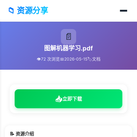
📁 资源分享
📄
图解机器学习.pdf
👁️
72 次浏览
📅
2026-05-15
🏷️
文档
📥
立即下载
📝 资源介绍