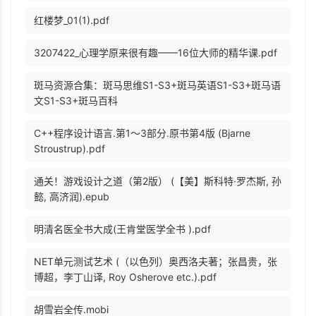
红楼梦_01(1).pdf
3207422_心理学原来很有趣——16位大师的精华课.pdf
斑马资源合集：斑马思维S1-S3+斑马英语S1-S3+斑马语
文S1-S3+斑马百科
C++程序设计语言.第1～3部分.原书第4版 (Bjarne
Stroustrup).pdf
通关！游戏设计之道（第2版） (【美】斯科特·罗杰斯, 孙
懿, 高济润).epub
明清名医全书大成(王肯堂医学全书 ).pdf
NET单元测试艺术 (（以色列）奥西洛夫著；张昌贵，张
博超，李丁山译, Roy Osherove etc.).pdf
胡雪岩全传.mobi