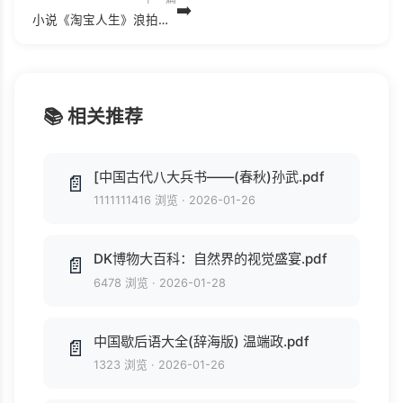
➡️
小说《淘宝人生》浪拍云.txt
📚 相关推荐
[中国古代八大兵书——(春秋)孙武.pdf
📄
1111111416 浏览
·
2026-01-26
DK博物大百科：自然界的视觉盛宴.pdf
📄
6478 浏览
·
2026-01-28
中国歇后语大全(辞海版) 温端政.pdf
📄
1323 浏览
·
2026-01-26