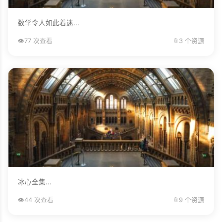
数学令人如此着迷...
👁️
77 次查看
📎
3 个资源
冰心全集...
👁️
44 次查看
📎
9 个资源