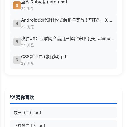
重构 Ruby版 ( etc.).pdf
3
24 浏览
Android源码设计模式解析与实战 (何红辉，关爱民著, 何红辉, 关爱民著, 何红辉, 关爱民).pdf
4
24 浏览
决胜UX：互联网产品用户体验策略 ([美] Jaime Levy [[美] Jaime Levy]).epub
5
24 浏览
CSS新世界 (张鑫旭).pdf
6
23 浏览
💡 猜你喜欢
数典（二）.pdf
《复盘高手》.pdf