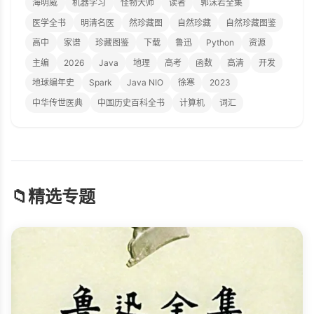
海明威
机器学习
怪物大师
读者
郭沫若全集
医学全书
明清名医
然珍藏图
自然珍藏
自然珍藏图鉴
高中
家谱
珍藏图鉴
下载
鲁迅
Python
资源
主编
2026
Java
地理
高考
函数
高清
开发
地球编年史
Spark
Java NIO
徐寒
2023
中华传世医典
中国历史百科全书
计算机
词汇
📁
精选专题