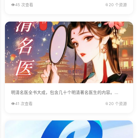
👁️
45 次查看
📎
20 个资源
明清名医全书大成，包含几十个明清著名医生的内容。...
👁️
41 次查看
📎
20 个资源