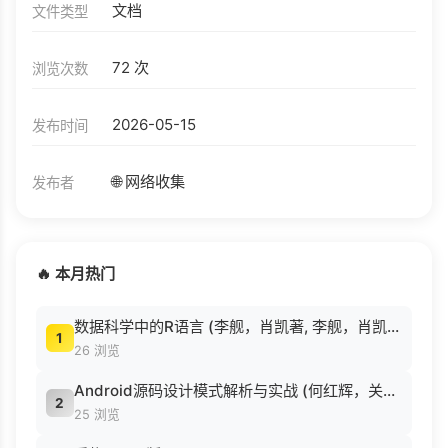
文档
文件类型
72 次
浏览次数
2026-05-15
发布时间
🌐 网络收集
发布者
🔥 本月热门
数据科学中的R语言 (李舰，肖凯著, 李舰，肖凯著；吴喜之审校, Pdg2Pic).pdf
1
26 浏览
Android源码设计模式解析与实战 (何红辉，关爱民著, 何红辉, 关爱民著, 何红辉, 关爱民).pdf
2
25 浏览