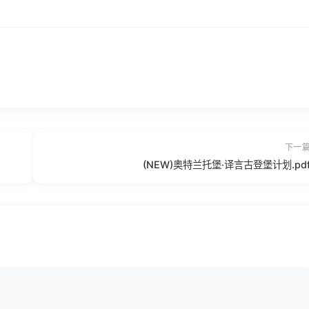
下一
(NEW)奥特兰托堡·译言古登堡计划.pd