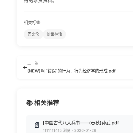
得的珍贵资料。
相关标签
巴比伦
创世神话
上一篇
⬅️
(NEW)啊 “错误”的行为：行为经济学的形成.pdf
📚 相关推荐
[中国古代八大兵书——(春秋)孙武.pdf
📄
1111111415 浏览
·
2026-01-26