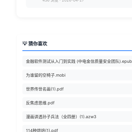
436 浏览
·
2026-04-27
💡 猜你喜欢
金融软件测试从入门到实践 (中电金信质量安全团队).epub
为谁留的空椅子.mobi
世界传世名画(1).pdf
反焦虑思维.pdf
漫画讲透孙子兵法（全四册）(1).azw3
114种烘焙(1).pdf