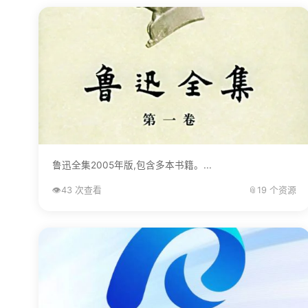
鲁迅全集2005年版,包含多本书籍。...
👁️
43 次查看
📎
19 个资源