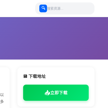
🔍
💾 下载地址
宇
📥
立即下载
以
多