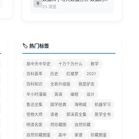
6
23 浏览
🏷️ 热门标签
易中天中华史
十万个为什么
数学
百科荟萃
历史
红楼梦
2021
百科知识
全新升级版
我是驴友
半小时漫画
英语
编程
设计
鲁迅全集
国学经典
海明威
机器学习
怪物大师
读者
郭沫若全集
医学全书
明清名医
然珍藏图
自然珍藏
自然珍藏图鉴
高中
家谱
珍藏图鉴