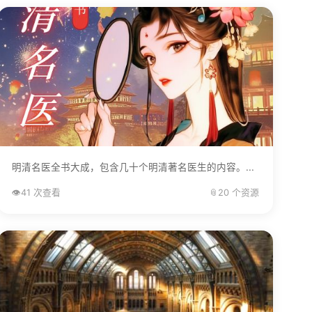
明清名医全书大成，包含几十个明清著名医生的内容。...
👁️
41 次查看
📎
20 个资源