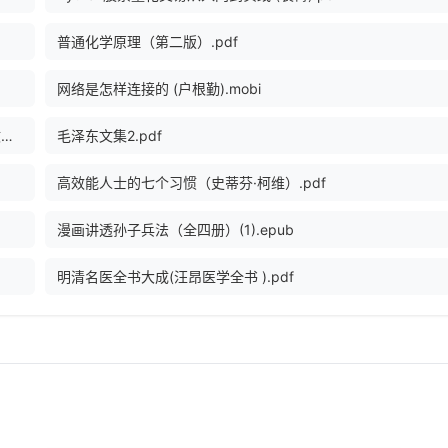
普通化学原理（第二版）.pdf
网络是怎样连接的 (户根勤).mobi
鲁迅全集2005年版第05卷：伪自由书、准风月谈、花边文学.pdf
毛泽东文集2.pdf
高效能人士的七个习惯（史蒂芬·柯维）.pdf
漫画讲透孙子兵法（全四册）(1).epub
明清名医全书大成(汪昂医学全书 ).pdf