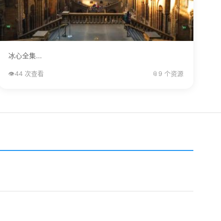
冰心全集...
👁️
44 次查看
📎
9 个资源