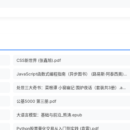
CSS新世界 (张鑫旭).pdf
JavaScript函数式编程指南（异步图书） (路易斯·阿泰西奥).epub
处世三大奇书：菜根谭 小窗幽记 围炉夜话（套装共3册）.azw3
公基5000 第三册.pdf
大语言模型：基础与前沿_熊涛.epub
Python股票量化交易从入门到实践 (袁霄).pdf