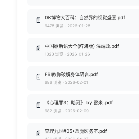
DK博物大百科：自然界的视觉盛宴.pdf
📄
6478 浏览
·
2026-01-28
中国歇后语大全(辞海版) 温端政.pdf
📄
1323 浏览
·
2026-01-26
FBI教你破解身体语言.pdf
📄
686 浏览
·
2026-02-01
《心理罪3：暗河》 by 雷米 .pdf
📄
682 浏览
·
2026-02-09
查理九世#05•恶魔医务室.pdf
📄