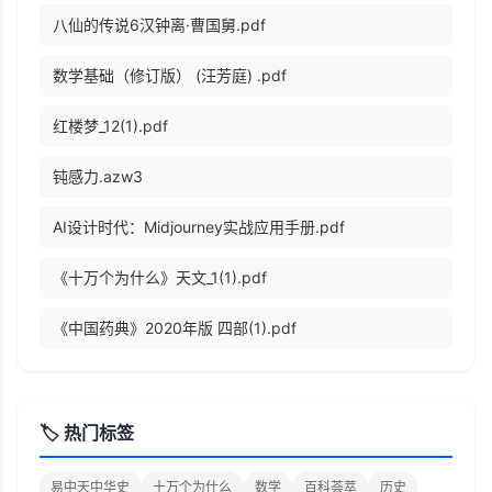
八仙的传说6汉钟离·曹国舅.pdf
数学基础（修订版） (汪芳庭) .pdf
红楼梦_12(1).pdf
钝感力.azw3
AI设计时代：Midjourney实战应用手册.pdf
《十万个为什么》天文_1(1).pdf
《中国药典》2020年版 四部(1).pdf
🏷️ 热门标签
易中天中华史
十万个为什么
数学
百科荟萃
历史