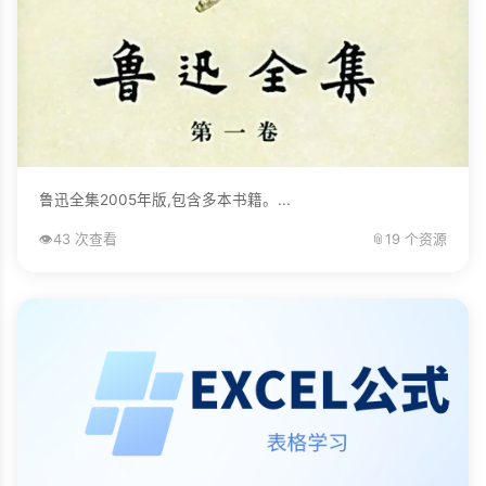
鲁迅全集2005年版,包含多本书籍。...
👁️
43 次查看
📎
19 个资源