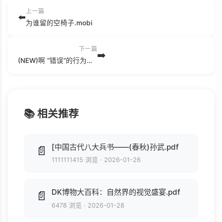
上一篇
⬅️
为谁留的空椅子.mobi
下一篇
➡️
(NEW)啊 “错误”的行为：行为经济学的形成.pdf
📚 相关推荐
[中国古代八大兵书——(春秋)孙武.pdf
📄
1111111415 浏览
·
2026-01-26
DK博物大百科：自然界的视觉盛宴.pdf
📄
6478 浏览
·
2026-01-28