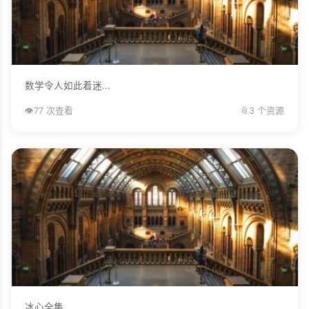
数学令人如此着迷...
👁️
77 次查看
📎
3 个资源
冰心全集...