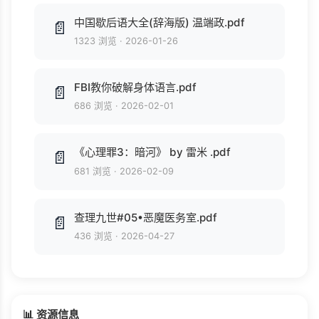
中国歇后语大全(辞海版) 温端政.pdf
📄
1323 浏览
·
2026-01-26
FBI教你破解身体语言.pdf
📄
686 浏览
·
2026-02-01
《心理罪3：暗河》 by 雷米 .pdf
📄
681 浏览
·
2026-02-09
查理九世#05•恶魔医务室.pdf
📄
436 浏览
·
2026-04-27
📊 资源信息