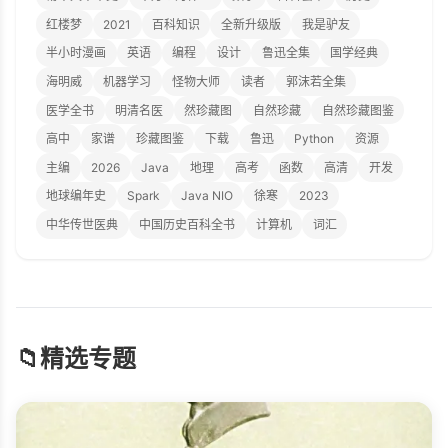
红楼梦
2021
百科知识
全新升级版
我是驴友
半小时漫画
英语
编程
设计
鲁迅全集
国学经典
海明威
机器学习
怪物大师
读者
郭沫若全集
医学全书
明清名医
然珍藏图
自然珍藏
自然珍藏图鉴
高中
家谱
珍藏图鉴
下载
鲁迅
Python
资源
主编
2026
Java
地理
高考
函数
高清
开发
地球编年史
Spark
Java NIO
徐寒
2023
中华传世医典
中国历史百科全书
计算机
词汇
📁
精选专题