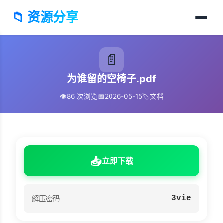
📁 资源分享
📄
为谁留的空椅子.pdf
👁️
86 次浏览
📅
2026-05-15
🏷️
文档
📥
立即下载
3vie
解压密码