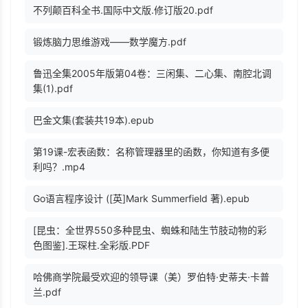
不列颠百科全书.国际中文版.修订版20.pdf
锻炼脑力思维游戏——数学魔方.pdf
鲁迅全集2005年版第04卷：三闲集、二心集、南腔北调
集(1).pdf
巴金文集(套装共19本).epub
第19课-宏表函数：名称管理器里的函数，你知道有多便
利吗？.mp4
Go语言程序设计 ([英]Mark Summerfield 著).epub
[昆虫：全世界550多种昆虫、蜘蛛和陆生节肢动物的彩
色图鉴].王琛柱.全彩版.PDF
哈佛商学院最受欢迎的领导课（美）罗伯特·史蒂夫·卡普
兰.pdf