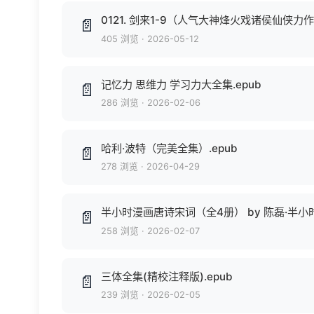
📄
405 浏览
·
2026-05-12
记忆力 思维力 学习力大全集.epub
📄
286 浏览
·
2026-02-06
哈利·波特（完美全集）.epub
📄
278 浏览
·
2026-04-29
半小时漫画唐诗宋词（全4册） by 陈磊·半小时漫画团
📄
258 浏览
·
2026-02-07
三体全集(精校注释版).epub
📄
239 浏览
·
2026-02-05