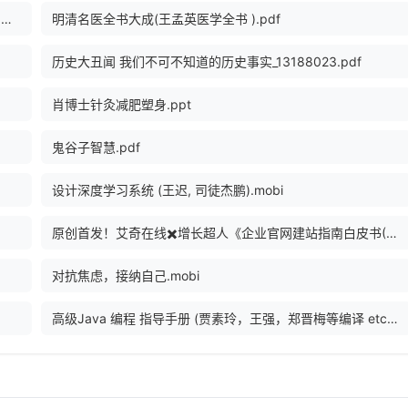
Python编程快速上手：让繁琐工作自动化（第2版） (阿尔·斯维加特（Al Sweigart）).epub
明清名医全书大成(王孟英医学全书 ).pdf
历史大丑闻 我们不可不知道的历史事实_13188023.pdf
肖博士针灸减肥塑身.ppt
鬼谷子智慧.pdf
设计深度学习系统 (王迟, 司徒杰鹏).mobi
原创首发！艾奇在线✖️增长超人《企业官网建站指南白皮书(104页)》.pdf
对抗焦虑，接纳自己.mobi
高级Java 编程 指导手册 (贾素玲，王强，郑晋梅等编译 etc.).pdf