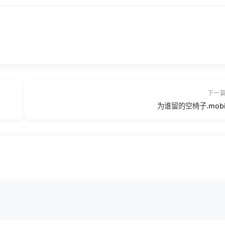
下一
为谁留的空椅子.mob