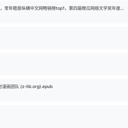
0121. 剑来1-9（人气大神烽火戏诸侯仙侠力作，常年稳居纵横中文网畅销榜top1，第四届橙瓜网络文学奖年度十大作品）(套装共9册).epub
队 (z-lib.org).epub