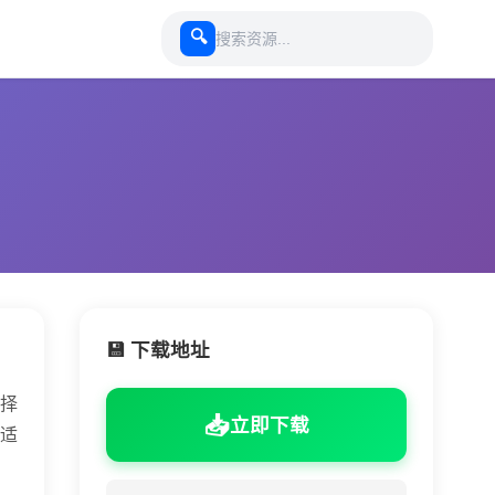
🔍
💾 下载地址
择
📥
立即下载
适