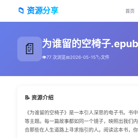
📁 资源分享
首页
为谁留的空椅子.epu
📄
👁️
77 次浏览
📅
2026-05-15
🏷️
文件
📝 资源介绍
《为谁留的空椅子》是一本引人深思的电子书。书中
等主题。每一篇故事都如同一个镜子，映照出我们内
合那些在人生道路上寻求指引的人。阅读这本书，你