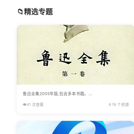
📁
精选专题
鲁迅全集2005年版,包含多本书籍。...
👁️
41 次查看
📎
19 个资源