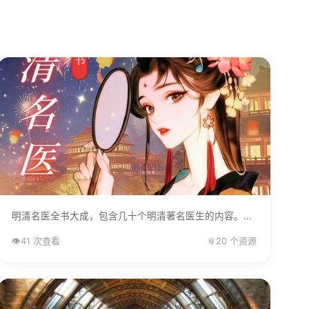
明清名医全书大成，包含几十个明清著名医生的内容。...
👁️
41 次查看
📎
20 个资源