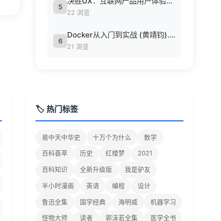
决胜UX：互联网产品用户体验策略 ([美] Jaime Levy [[美] Jaime Levy]).epub
5
22 浏览
Docker从入门到实战 (黄靖钧).pdf
6
21 浏览
🏷️ 热门标签
易中天中华史
十万个为什么
数学
百科荟萃
历史
红楼梦
2021
百科知识
全新升级版
我是驴友
半小时漫画
英语
编程
设计
鲁迅全集
国学经典
海明威
机器学习
怪物大师
读者
郭沫若全集
医学全书