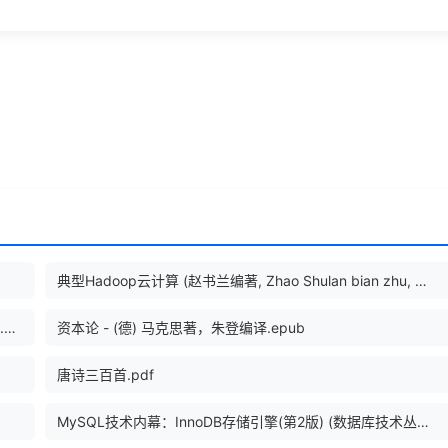
典型Hadoop云计算 (赵书兰编著, Zhao Shulan bian zhu, 赵书兰, author).pdf
迷茫的旅行商：一个无处不在的计算机算法问题 (William J.Cook).epub
资本论 - (德) 马克思著，朱登编译.epub
唐诗三百首.pdf
MySQL技术内幕：InnoDB存储引擎(第2版) (数据库技术丛书) (姜承尧).mobi