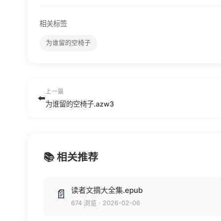
相关标签
为谁留的空椅子
上一篇
⬅️
为谁留的空椅子.azw3
📚 相关推荐
读者文摘大全集.epub
📄
674 浏览
·
2026-02-06