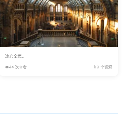
冰心全集...
👁️
44 次查看
📎
9 个资源