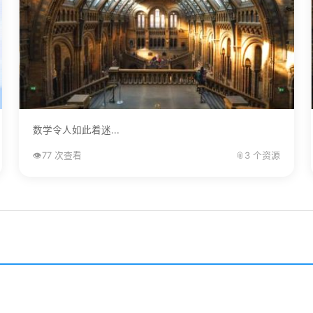
数学令人如此着迷...
👁️
77 次查看
📎
3 个资源