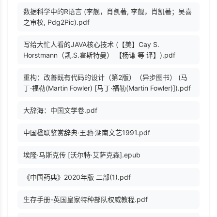
数据科学中的R语言 (李舰，肖凯著, 李舰，肖凯著；吴喜
之审校, Pdg2Pic).pdf
写给大忙人看的JAVA核心技术 (【美】Cay S.
Horstmann（凯.S.霍斯特曼） 【杨谦 等 译】).pdf
重构：改善既有代码的设计（第2版）（异步图书） (马
丁·福勒(Martin Fowler) [马丁·福勒(Martin Fowler)]).pdf
大辞海：中国文学卷.pdf
中国楹联鉴赏辞典·王驰·湖南文艺1991.pdf
埃隆·马斯克传 [沃尔特·艾萨克森].epub
《中国药典》2020年版 二部(1).pdf
生存手册-英国皇家特种部队权威教程.pdf