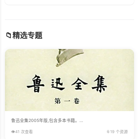
📁
精选专题
鲁迅全集2005年版,包含多本书籍。...
👁️
41 次查看
📎
19 个资源