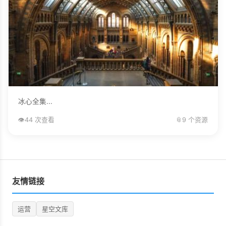
冰心全集...
👁️
44 次查看
📎
9 个资源
友情链接
运营
星空文库