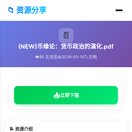
📁 资源分享
📄
(NEW)币缘论：货币政治的演化.pdf
👁️
85 次浏览
📅
2026-05-14
🏷️
文档
📥
立即下载
📝 资源介绍