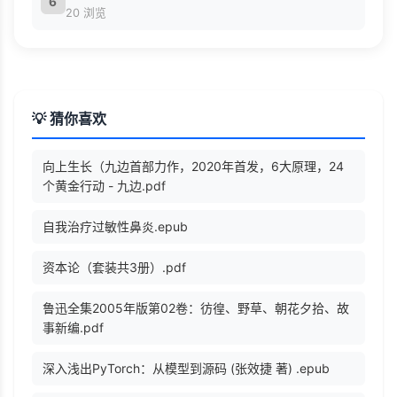
6
20 浏览
💡 猜你喜欢
向上生长（九边首部力作，2020年首发，6大原理，24
个黄金行动 - 九边.pdf
自我治疗过敏性鼻炎.epub
资本论（套装共3册）.pdf
鲁迅全集2005年版第02卷：彷徨、野草、朝花夕拾、故
事新编.pdf
深入浅出PyTorch：从模型到源码 (张效捷 著) .epub