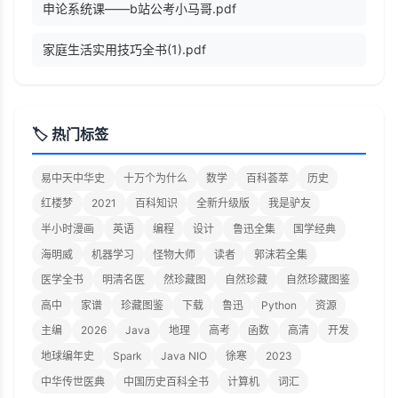
申论系统课——b站公考小马哥.pdf
家庭生活实用技巧全书(1).pdf
🏷️ 热门标签
易中天中华史
十万个为什么
数学
百科荟萃
历史
红楼梦
2021
百科知识
全新升级版
我是驴友
半小时漫画
英语
编程
设计
鲁迅全集
国学经典
海明威
机器学习
怪物大师
读者
郭沫若全集
医学全书
明清名医
然珍藏图
自然珍藏
自然珍藏图鉴
高中
家谱
珍藏图鉴
下载
鲁迅
Python
资源
主编
2026
Java
地理
高考
函数
高清
开发
地球编年史
Spark
Java NIO
徐寒
2023
中华传世医典
中国历史百科全书
计算机
词汇