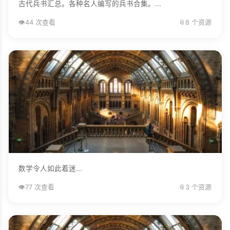
古代兵书汇总。各种名人编写的兵书合集。...
👁️
44 次查看
📎
8 个资源
数学令人如此着迷...
👁️
77 次查看
📎
3 个资源