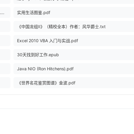
NoSQL精粹 (塞得拉吉, 塞得拉吉, 福勒, 爱飞翔, 萨达拉格).pdf
实用生活图鉴.pdf
《中国龙组II》（精校全本）作者：风华爵士.txt
Excel 2010 VBA 入门与实战.pdf
30天找到好工作.epub
Java NIO (Ron Hitchens).pdf
《世界名花鉴赏图谱》金波.pdf