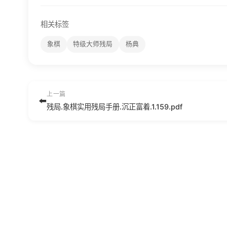
相关标签
象棋
特级大师残局
杨典
上一篇
⬅️
残局.象棋实用残局手册.沉正富着.1.159.pdf