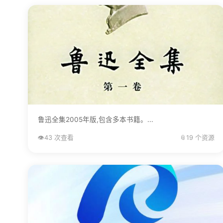
鲁迅全集2005年版,包含多本书籍。...
👁️
43 次查看
📎
19 个资源