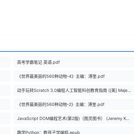
高考学霸笔记 英语.pdf
《世界最美丽的560种动物-4》主编：溥奎.pdf
动手玩转Scratch 3.0编程人工智能科创教育指南 ([美] Majed Marji(马吉德·马吉)著).pdf
《世界最美丽的560种动物-2》主编：溥奎.pdf
JavaScript DOM编程艺术(第2版)（图灵图书） (Jeremy Keith Jeffrey Sambells).epub
趣学Python：教孩子学编程.epub