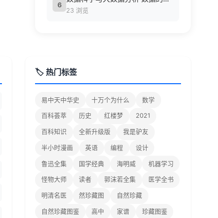
6
23 浏览
🏷️ 热门标签
易中天中华史
十万个为什么
数学
百科荟萃
历史
红楼梦
2021
百科知识
全新升级版
我是驴友
半小时漫画
英语
编程
设计
鲁迅全集
国学经典
海明威
机器学习
怪物大师
读者
郭沫若全集
医学全书
明清名医
然珍藏图
自然珍藏
自然珍藏图鉴
高中
家谱
珍藏图鉴