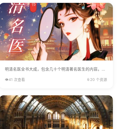
明清名医全书大成，包含几十个明清著名医生的内容。...
👁️
41 次查看
📎
20 个资源