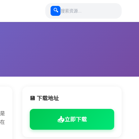
🔍
💾 下载地址
是
📥
立即下载
在