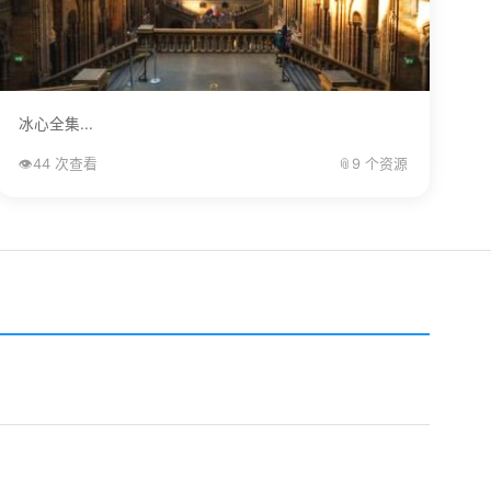
冰心全集...
👁️
44 次查看
📎
9 个资源