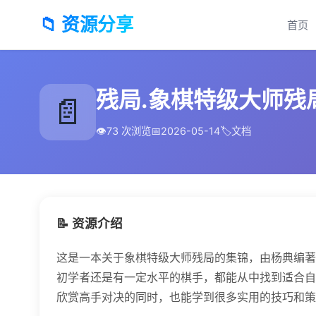
📁 资源分享
首页
残局.象棋特级大师残局集
📄
👁️
73 次浏览
📅
2026-05-14
🏷️
文档
📝 资源介绍
这是一本关于象棋特级大师残局的集锦，由杨典编著
初学者还是有一定水平的棋手，都能从中找到适合自
欣赏高手对决的同时，也能学到很多实用的技巧和策