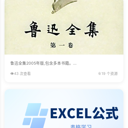
鲁迅全集2005年版,包含多本书籍。...
👁️
43 次查看
📎
19 个资源