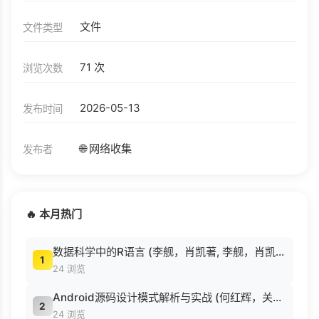
文件
文件类型
71 次
浏览次数
2026-05-13
发布时间
🌐 网络收集
发布者
🔥 本月热门
数据科学中的R语言 (李舰，肖凯著, 李舰，肖凯著；吴喜之审校, Pdg2Pic).pdf
1
24 浏览
Android源码设计模式解析与实战 (何红辉，关爱民著, 何红辉, 关爱民著, 何红辉, 关爱民).pdf
2
24 浏览