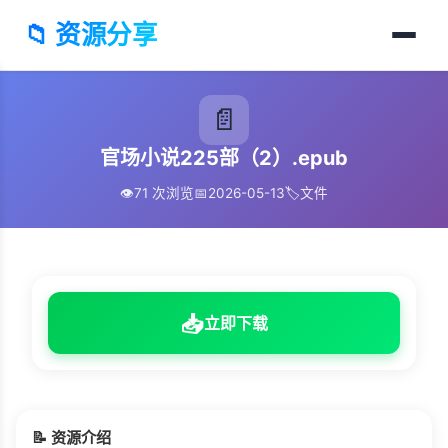
📁 资源分享
📄
官场小说225部（2）.epub
👁️
71 次浏览
📅
2026-05-13
🏷️
文件
📥
立即下载
📝 资源介绍