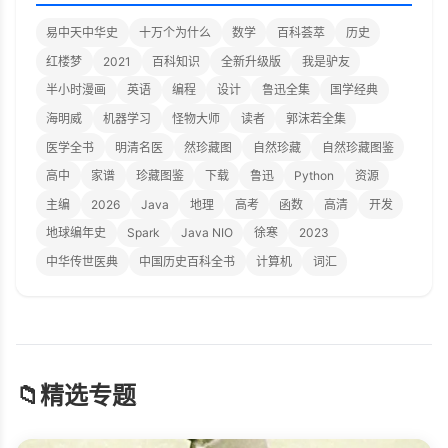
易中天中华史
十万个为什么
数学
百科荟萃
历史
红楼梦
2021
百科知识
全新升级版
我是驴友
半小时漫画
英语
编程
设计
鲁迅全集
国学经典
海明威
机器学习
怪物大师
读者
郭沫若全集
医学全书
明清名医
然珍藏图
自然珍藏
自然珍藏图鉴
高中
家谱
珍藏图鉴
下载
鲁迅
Python
资源
主编
2026
Java
地理
高考
函数
高清
开发
地球编年史
Spark
Java NIO
徐寒
2023
中华传世医典
中国历史百科全书
计算机
词汇
📁
精选专题