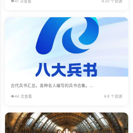
👁️
41 次查看
📎
20 个资源
古代兵书汇总。各种名人编写的兵书合集。...
👁️
44 次查看
📎
8 个资源