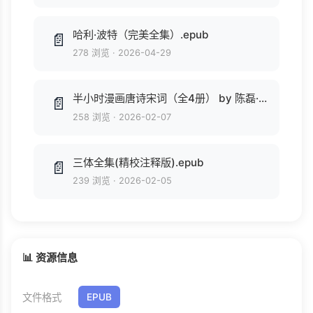
哈利·波特（完美全集）.epub
📄
278 浏览
·
2026-04-29
半小时漫画唐诗宋词（全4册） by 陈磊·半小时漫画团队 (z-lib.org).epub
📄
258 浏览
·
2026-02-07
三体全集(精校注释版).epub
📄
239 浏览
·
2026-02-05
📊 资源信息
文件格式
EPUB