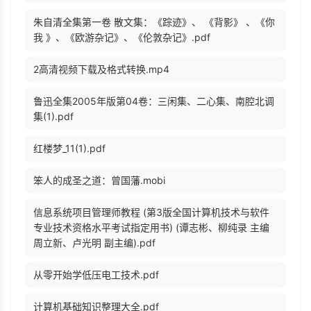
朱自清全集第一卷 散文集：《踪迹》、 《背影》 、《你
我 》、《欧游杂记》、《伦敦杂记》.pdf
2高清视频下载及格式转换.mp4
鲁迅全集2005年版第04卷：三闲集、二心集、南腔北调
集(1).pdf
红楼梦_11(1).pdf
笨人的成圣之道：曾国藩.mobi
信息系统项目管理师教程 (第3版全国计算机技术与软件
专业技术资格水平考试指定用书) (谭志彬、柳纯录 主编
周立新、卢光明 副主编).pdf
从零开始学低压电工技术.pdf
计算机基础知识整理大全.pdf