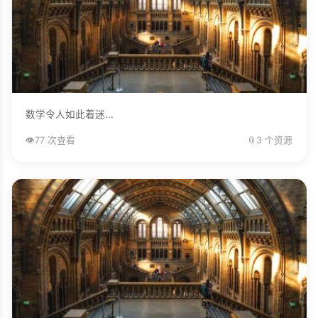
数学令人如此着迷...
👁️
77 次查看
📎
3 个资源