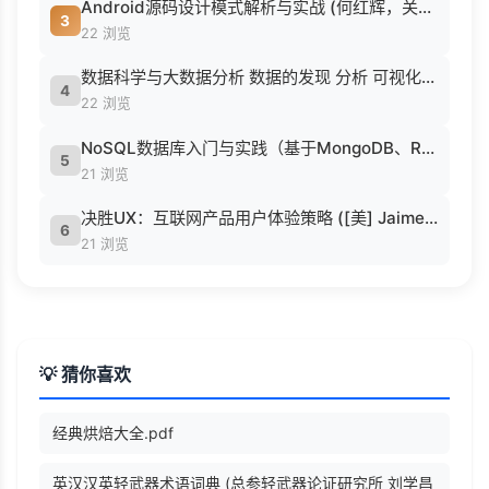
Android源码设计模式解析与实战 (何红辉，关爱民著, 何红辉, 关爱民著, 何红辉, 关爱民).pdf
3
22 浏览
数据科学与大数据分析 数据的发现 分析 可视化与表示 ( etc.).epub
4
22 浏览
NoSQL数据库入门与实践（基于MongoDB、Redis） (刘瑜 刘胜松).pdf
5
21 浏览
决胜UX：互联网产品用户体验策略 ([美] Jaime Levy [[美] Jaime Levy]).epub
6
21 浏览
💡 猜你喜欢
经典烘焙大全.pdf
英汉汉英轻武器术语词典 (总参轻武器论证研究所 刘学昌