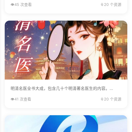
👁️
45 次查看
📎
20 个资源
明清名医全书大成，包含几十个明清著名医生的内容。...
👁️
41 次查看
📎
20 个资源