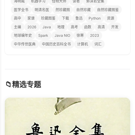
海明威
机器学习
怪物大师
读者
郭沫若全集
医学全书
明清名医
然珍藏图
自然珍藏
自然珍藏图鉴
高中
家谱
珍藏图鉴
下载
鲁迅
Python
资源
主编
2026
Java
地理
高考
函数
高清
开发
地球编年史
Spark
Java NIO
徐寒
2023
中华传世医典
中国历史百科全书
计算机
词汇
📁
精选专题