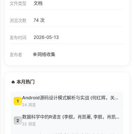
文档
文件类型
74 次
浏览次数
2026-05-13
发布时间
🌐 网络收集
发布者
🔥 本月热门
Android源码设计模式解析与实战 (何红辉，关爱民著, 何红辉, 关爱民著, 何红辉, 关爱民).pdf
1
24 浏览
数据科学中的R语言 (李舰，肖凯著, 李舰，肖凯著；吴喜之审校, Pdg2Pic).pdf
2
22 浏览