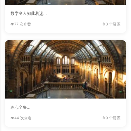
数学令人如此着迷...
👁️
77 次查看
📎
3 个资源
冰心全集...
👁️
44 次查看
📎
9 个资源