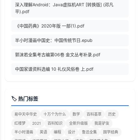
深入理解Android：Java虚拟机ART [转换版] (邓凡
平).pdf
《中国药典》2020年版 一部(1).pdf
半小时漫画中国史：中国传统节日.epub
郭沫若全集考古编第06卷 金文丛考补录.pdf
中国家谱资料选编 10 礼仪风俗卷 上.pdf
🏷️ 热门标签
易中天中华史
十万个为什么
数学
百科荟萃
历史
红楼梦
2021
百科知识
全新升级版
我是驴友
半小时漫画
英语
编程
设计
鲁迅全集
国学经典