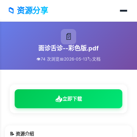
📁 资源分享
📄
面诊舌诊--彩色版.pdf
👁️
74 次浏览
📅
2026-05-13
🏷️
文档
📥
立即下载
📝 资源介绍