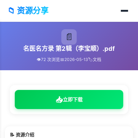
📁 资源分享
📄
名医名方录 第2辑（李宝顺）.pdf
👁️
72 次浏览
📅
2026-05-13
🏷️
文档
📥
立即下载
📝 资源介绍