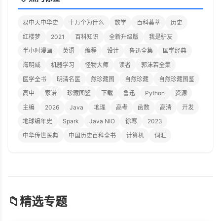
易中天中华史
十万个为什么
数学
百科荟萃
历史
红楼梦
2021
百科知识
全新升级版
我是驴友
半小时漫画
英语
编程
设计
鲁迅全集
国学经典
海明威
机器学习
怪物大师
读者
郭沫若全集
医学全书
明清名医
然珍藏图
自然珍藏
自然珍藏图鉴
高中
家谱
珍藏图鉴
下载
鲁迅
Python
资源
主编
2026
Java
地理
高考
函数
高清
开发
地球编年史
Spark
Java NIO
徐寒
2023
中华传世医典
中国历史百科全书
计算机
词汇
📁
精选专题