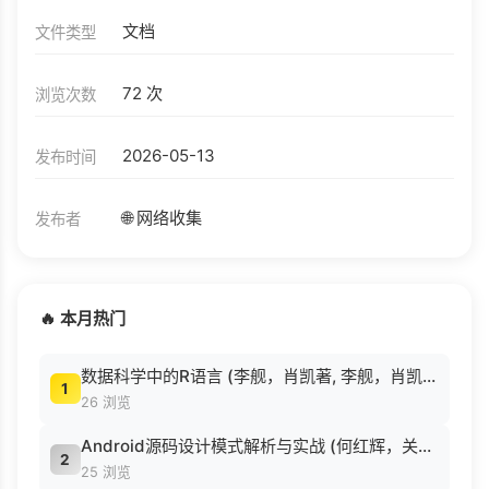
文档
文件类型
72 次
浏览次数
2026-05-13
发布时间
🌐 网络收集
发布者
🔥 本月热门
数据科学中的R语言 (李舰，肖凯著, 李舰，肖凯著；吴喜之审校, Pdg2Pic).pdf
1
26 浏览
Android源码设计模式解析与实战 (何红辉，关爱民著, 何红辉, 关爱民著, 何红辉, 关爱民).pdf
2
25 浏览