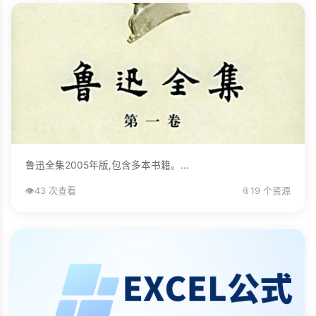
鲁迅全集2005年版,包含多本书籍。...
👁️
43 次查看
📎
19 个资源