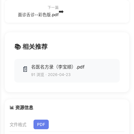
下一篇
➡️
面诊舌诊--彩色版.pdf
📚 相关推荐
名医名方录（李宝顺）.pdf
📄
91 浏览
·
2026-04-23
📊 资源信息
文件格式
PDF