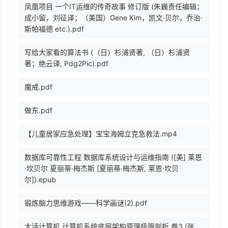
凤凰项目 一个IT运维的传奇故事 修订版 (朱巍责任编辑；
成小留，刘征译；（美国）Gene Kim，凯文·贝尔，乔治·
斯帕福德 etc.).pdf
写给大家看的算法书 (（日）杉浦贤著, （日）杉浦贤
著；绝云译, Pdg2Pic).pdf
魔戒.pdf
做东.pdf
【儿童居家应急处理】宝宝海姆立克急救法.mp4
数据库可靠性工程 数据库系统设计与运维指南 ([美] 莱恩
·坎贝尔 夏丽蒂·梅杰斯 [夏丽蒂·梅杰斯, 莱恩·坎贝
尔]).epub
锻炼脑力思维游戏——科学画谜(2).pdf
大话计算机 计算机系统底层架构原理极限剖析 卷3 (张