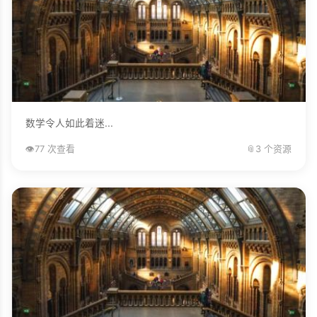
数学令人如此着迷...
👁️
77 次查看
📎
3 个资源