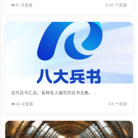
👁️
41 次查看
📎
20 个资源
古代兵书汇总。各种名人编写的兵书合集。...
👁️
44 次查看
📎
8 个资源