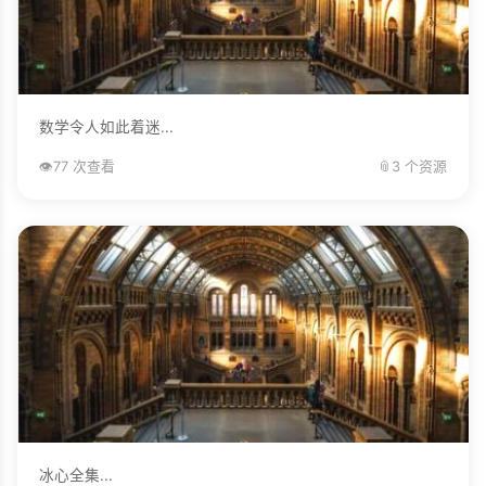
数学令人如此着迷...
👁️
77 次查看
📎
3 个资源
冰心全集...