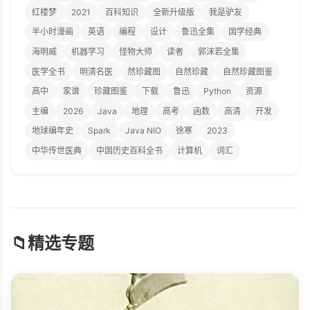
红楼梦
2021
百科知识
全新升级版
我是驴友
半小时漫画
英语
编程
设计
鲁迅全集
国学经典
海明威
机器学习
怪物大师
读者
郭沫若全集
医学全书
明清名医
然珍藏图
自然珍藏
自然珍藏图鉴
高中
家谱
珍藏图鉴
下载
鲁迅
Python
资源
主编
2026
Java
地理
高考
函数
高清
开发
地球编年史
Spark
Java NIO
徐寒
2023
中华传世医典
中国历史百科全书
计算机
词汇
📁
精选专题