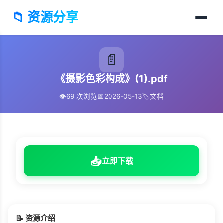
📁 资源分享
📄
《摄影色彩构成》(1).pdf
👁️
69 次浏览
📅
2026-05-13
🏷️
文档
📥
立即下载
📝 资源介绍