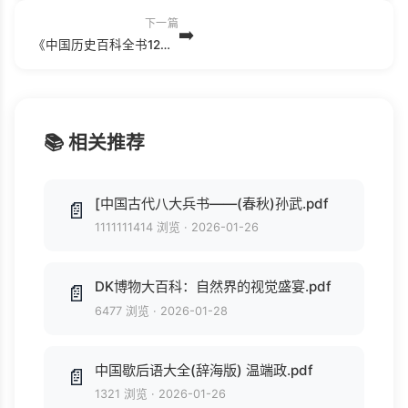
下一篇
➡️
《中国历史百科全书12：民风民俗卷》主编：徐寒.pdf
📚 相关推荐
[中国古代八大兵书——(春秋)孙武.pdf
📄
1111111414 浏览
·
2026-01-26
DK博物大百科：自然界的视觉盛宴.pdf
📄
6477 浏览
·
2026-01-28
中国歇后语大全(辞海版) 温端政.pdf
📄
1321 浏览
·
2026-01-26