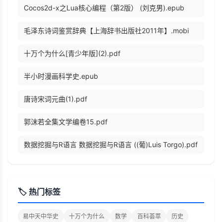
Cocos2d-x之Lua核心编程（第2版） (刘克男).epub
毛泽东诗词鉴赏辞典【上海辞书出版社2011年】.mobi
十万个为什么[青少年版](2).pdf
半小时漫画科学史.epub
唐诗宋词元曲(1).pdf
郭沫若全集文学编卷15.pdf
数据挖掘与R语言 数据挖掘与R语言 ((葡)Luis Torgo).pdf
🏷️ 热门标签
易中天中华史
十万个为什么
数学
百科荟萃
历史