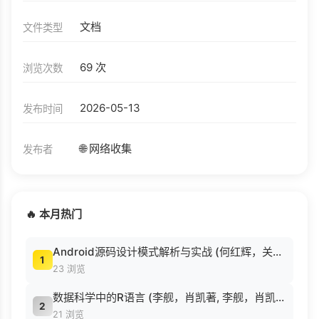
文档
文件类型
69 次
浏览次数
2026-05-13
发布时间
🌐 网络收集
发布者
🔥 本月热门
Android源码设计模式解析与实战 (何红辉，关爱民著, 何红辉, 关爱民著, 何红辉, 关爱民).pdf
1
23 浏览
数据科学中的R语言 (李舰，肖凯著, 李舰，肖凯著；吴喜之审校, Pdg2Pic).pdf
2
21 浏览