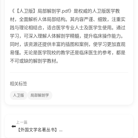
《【人卫版】局部解剖学.pdf》是权威的人卫版医学教
材，全面解析人体局部结构。其内容严谨、细致，注重实
践与理论相结合，适合医学专业人士及医学生使用。通过
学习，可深入理解人体解剖学精髓，提升临床操作能力。
同时，该资源还提供丰富的插图和案例，使学习更加直观
易懂。无论是医学院校的教学还是临床医生的参考，都是
不可或缺的解剖学教材。
相关标签
人卫版
局部解剖学
上一篇
⬅️
【外国文学名著丛书】埃涅阿斯纪[古罗马]维吉尔 杨周翰.pdf