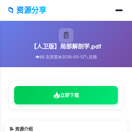
📁 资源分享
📄
【人卫版】局部解剖学.pdf
👁️
69 次浏览
📅
2026-05-12
🏷️
文档
📥
立即下载
📝 资源介绍