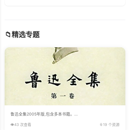
📁
精选专题
鲁迅全集2005年版,包含多本书籍。...
👁️
43 次查看
📎
19 个资源