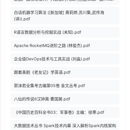
白话机器学习算法 ([新加坡] 黄莉婷,苏川集,武传海
(译)).pdf
R语言数据分析与挖掘实战 (未知).pdf
Apache RocketMQ进阶之路 (林俊杰).pdf
企业级DevOps技术与工具实战 (刘淼).pdf
跟着美剧《老友记》学英语.pdf
郭沫若全集考古编第05卷 金文丛考.pdf
八仙的传说6汉钟离·曹国舅.pdf
《中国历史百科全书03：军事卷》主编：徐寒.pdf
大数据技术丛书 Spark技术内幕 深入解析Spark内核架构