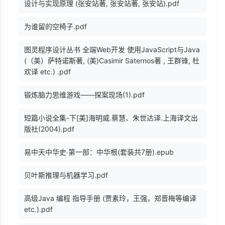
设计与实现原理 (张安站著, 张安站著, 张安站).pdf
为谁留的空椅子.pdf
图灵程序设计丛书 全端Web开发 使用JavaScript与Java
(（美）萨特诺斯著, (美)Casimir Saternos著 , 王群锋, 杜
欢译 etc.) .pdf
锻炼脑力思维游戏——探案现场(1).pdf
短篇小说全集-下[美]海明威.蔡慧、朱世达译.上海译文出
版社(2004).pdf
易中天中华史‧第一部：中华根(套装共7册).epub
贝叶斯推理与机器学习.pdf
高级Java 编程 指导手册 (贾素玲，王强，郑晋梅等编译
etc.).pdf