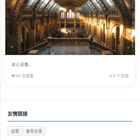
冰心全集...
👁️
44 次查看
📎
9 个资源
友情链接
运营
星空文库