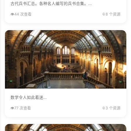
古代兵书汇总。各种名人编写的兵书合集。...
👁️
44 次查看
📎
8 个资源
数学令人如此着迷...
👁️
77 次查看
📎
3 个资源