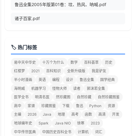
鲁迅全集2005年版第01卷：坟、热风、呐喊.pdf
诸子百家.pdf
🏷️ 热门标签
易中天中华史
十万个为什么
数学
百科荟萃
历史
红楼梦
2021
百科知识
全新升级版
我是驴友
半小时漫画
英语
编程
设计
鲁迅全集
国学经典
海明威
机器学习
怪物大师
读者
郭沫若全集
医学全书
明清名医
然珍藏图
自然珍藏
自然珍藏图鉴
高中
家谱
珍藏图鉴
下载
鲁迅
Python
资源
主编
2026
Java
地理
高考
函数
高清
开发
地球编年史
Spark
Java NIO
徐寒
2023
中华传世医典
中国历史百科全书
计算机
词汇