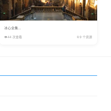
冰心全集...
👁️
44 次查看
📎
9 个资源