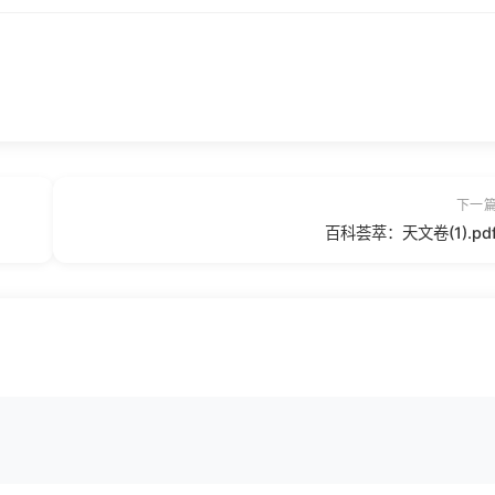
下一
百科荟萃：天文卷(1).pd