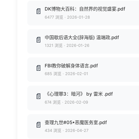
DK博物大百科：自然界的视觉盛宴.pdf
📄
6477 浏览
·
2026-01-28
中国歇后语大全(辞海版) 温端政.pdf
📄
1321 浏览
·
2026-01-26
FBI教你破解身体语言.pdf
📄
685 浏览
·
2026-02-01
《心理罪3：暗河》 by 雷米 .pdf
📄
674 浏览
·
2026-02-09
查理九世#05•恶魔医务室.pdf
📄
434 浏览
·
2026-04-27