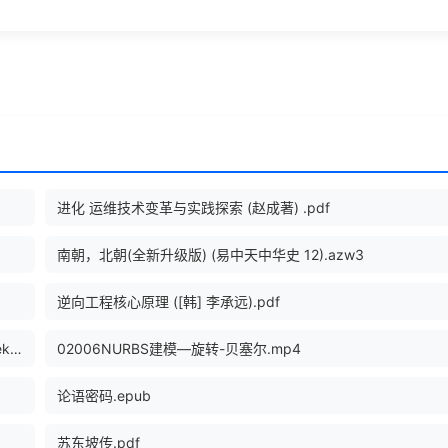
进化 运维技术变革与实践探索 (赵成著) .pdf
南朝，北朝(全新升级版) (易中天中华史 12).azw3
逆向工程核心原理 ([韩] 李承远).pdf
第24届奥斯卡最佳动画短片【两个火枪鼠 The Two Mouseketeers】1952.ts
02006NURBS建模—旋转-贝塞尔.mp4
论语密码.epub
苏东坡传.pdf