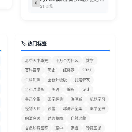
6
21 浏览
🏷️ 热门标签
易中天中华史
十万个为什么
数学
百科荟萃
历史
红楼梦
2021
百科知识
全新升级版
我是驴友
半小时漫画
英语
编程
设计
鲁迅全集
国学经典
海明威
机器学习
怪物大师
读者
郭沫若全集
医学全书
明清名医
然珍藏图
自然珍藏
自然珍藏图鉴
高中
家谱
珍藏图鉴