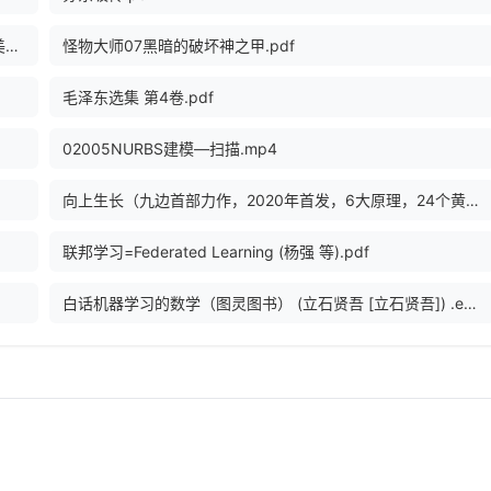
奇思妙想 15位计算机天才及其重大发现 (（美）萨莎，（美）拉瑟著, (美)Dennis E. Shasha etc.).pdf
怪物大师07黑暗的破坏神之甲.pdf
毛泽东选集 第4卷.pdf
02005NURBS建模—扫描.mp4
向上生长（九边首部力作，2020年首发，6大原理，24个黄金行动 - 九边.pdf
联邦学习=Federated Learning (杨强 等).pdf
白话机器学习的数学（图灵图书） (立石贤吾 [立石贤吾]) .epub