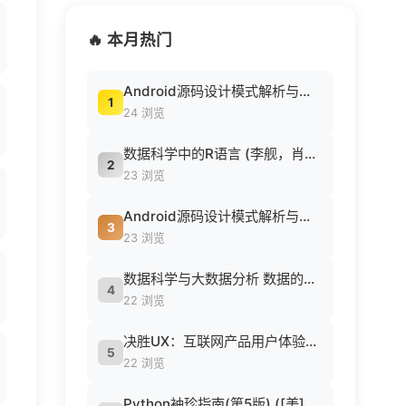
🔥 本月热门
Android源码设计模式解析与实战 (何红辉，关爱民著, 何红辉, 关爱民著, 何红辉, 关爱民).pdf
1
24 浏览
数据科学中的R语言 (李舰，肖凯著, 李舰，肖凯著；吴喜之审校, Pdg2Pic).pdf
2
23 浏览
Android源码设计模式解析与实战 (何红辉，关爱民著, 何红辉, 关爱民著, 何红辉, 关爱民).pdf
3
23 浏览
数据科学与大数据分析 数据的发现 分析 可视化与表示 ( etc.).epub
4
22 浏览
决胜UX：互联网产品用户体验策略 ([美] Jaime Levy [[美] Jaime Levy]).epub
5
22 浏览
Python袖珍指南(第5版) ([美] 马克·卢茨 (Mark Lutz) 著 候荣涛 译).pdf