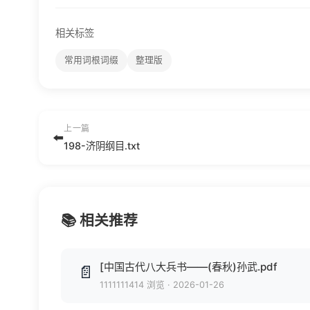
相关标签
常用词根词缀
整理版
上一篇
⬅️
198-济阴纲目.txt
📚 相关推荐
[中国古代八大兵书——(春秋)孙武.pdf
📄
1111111414 浏览
·
2026-01-26