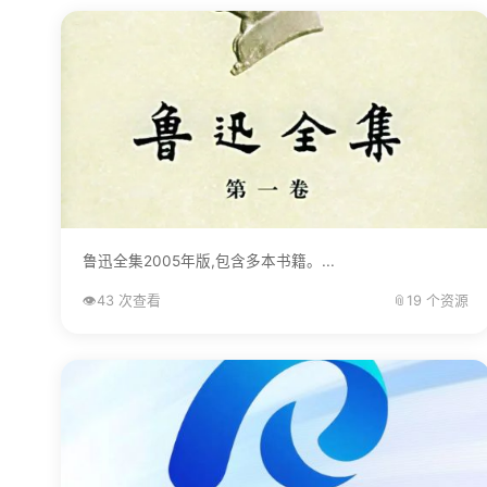
鲁迅全集2005年版,包含多本书籍。...
👁️
43 次查看
📎
19 个资源