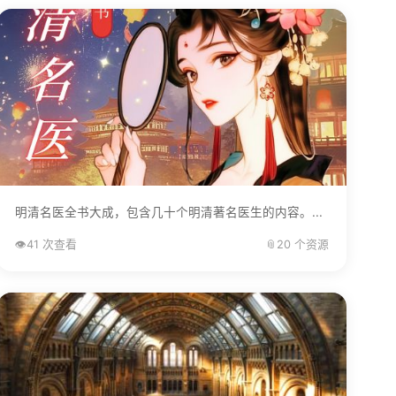
明清名医全书大成，包含几十个明清著名医生的内容。...
👁️
41 次查看
📎
20 个资源