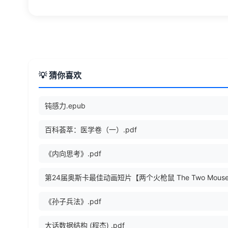
💡 猜你喜欢
钝感力.epub
百科荟萃：医学卷（一）.pdf
《内向思考》.pdf
《孙子兵法》.pdf
大话数据结构 (程杰) .pdf