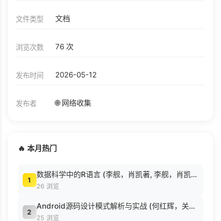
文档
文件类型
76 次
浏览次数
2026-05-12
发布时间
🌐 网络收集
发布者
🔥 本月热门
数据科学中的R语言 (李舰，肖凯著, 李舰，肖凯著；吴喜之审校, Pdg2Pic).pdf
1
26 浏览
Android源码设计模式解析与实战 (何红辉，关爱民著, 何红辉, 关爱民著, 何红辉, 关爱民).pdf
2
25 浏览