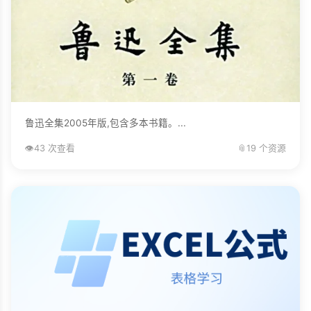
鲁迅全集2005年版,包含多本书籍。...
👁️
43 次查看
📎
19 个资源