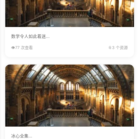
数学令人如此着迷...
👁️
77 次查看
📎
3 个资源
冰心全集...