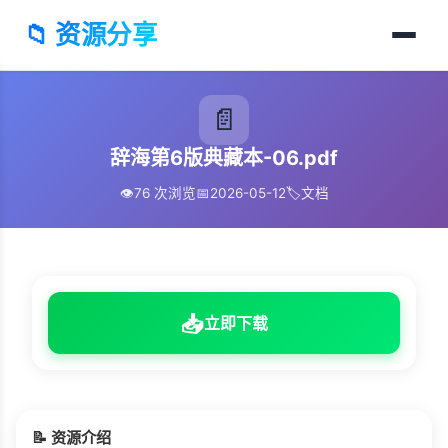
📁 资源分享
📄
辞海第6版典藏本-06.pdf
👁️
76 次浏览
📅
2026-05-12
🏷️
文档
📥
立即下载
📝 资源介绍