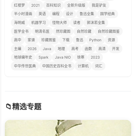
红楼梦
2021
百科知识
全新升级版
我是驴友
半小时漫画
英语
编程
设计
鲁迅全集
国学经典
海明威
机器学习
怪物大师
读者
郭沫若全集
医学全书
明清名医
然珍藏图
自然珍藏
自然珍藏图鉴
高中
家谱
珍藏图鉴
下载
鲁迅
Python
资源
主编
2026
Java
地理
高考
函数
高清
开发
地球编年史
Spark
Java NIO
徐寒
2023
中华传世医典
中国历史百科全书
计算机
词汇
📁
精选专题