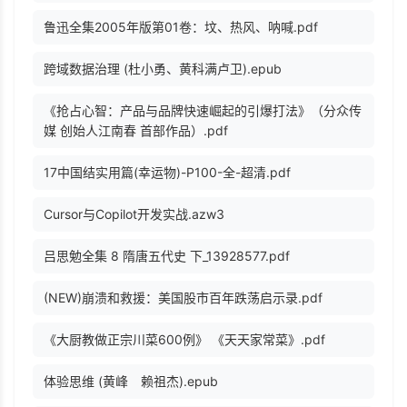
鲁迅全集2005年版第01卷：坟、热风、呐喊.pdf
跨域数据治理 (杜小勇、黄科满卢卫).epub
《抢占心智：产品与品牌快速崛起的引爆打法》（分众传
媒 创始人江南春 首部作品）.pdf
17中国结实用篇(幸运物)-P100-全-超清.pdf
Cursor与Copilot开发实战.azw3
吕思勉全集 8 隋唐五代史 下_13928577.pdf
(NEW)崩溃和救援：美国股市百年跌荡启示录.pdf
《大厨教做正宗川菜600例》 《天天家常菜》.pdf
体验思维 (黄峰 赖祖杰).epub