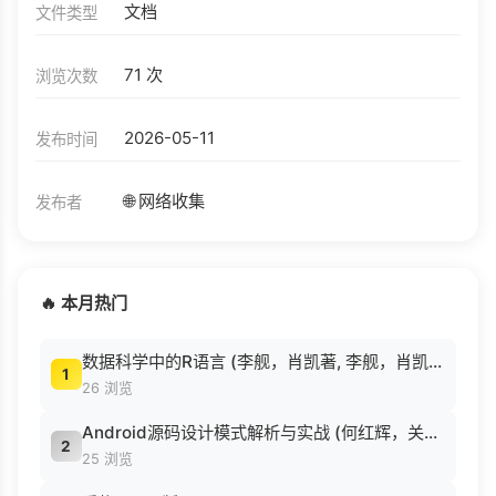
文档
文件类型
71 次
浏览次数
2026-05-11
发布时间
🌐 网络收集
发布者
🔥 本月热门
数据科学中的R语言 (李舰，肖凯著, 李舰，肖凯著；吴喜之审校, Pdg2Pic).pdf
1
26 浏览
Android源码设计模式解析与实战 (何红辉，关爱民著, 何红辉, 关爱民著, 何红辉, 关爱民).pdf
2
25 浏览