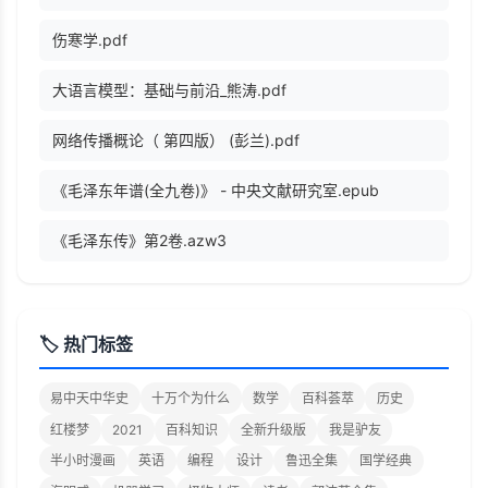
伤寒学.pdf
大语言模型：基础与前沿_熊涛.pdf
网络传播概论（ 第四版） (彭兰).pdf
《毛泽东年谱(全九卷)》 - 中央文献研究室.epub
《毛泽东传》第2卷.azw3
🏷️ 热门标签
易中天中华史
十万个为什么
数学
百科荟萃
历史
红楼梦
2021
百科知识
全新升级版
我是驴友
半小时漫画
英语
编程
设计
鲁迅全集
国学经典