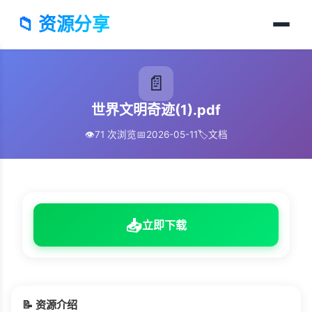
📁 资源分享
📄
世界文明奇迹(1).pdf
👁️
71 次浏览
📅
2026-05-11
🏷️
文档
📥
立即下载
📝 资源介绍