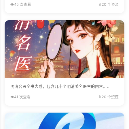
👁️
45 次查看
📎
20 个资源
明清名医全书大成，包含几十个明清著名医生的内容。...
👁️
41 次查看
📎
20 个资源