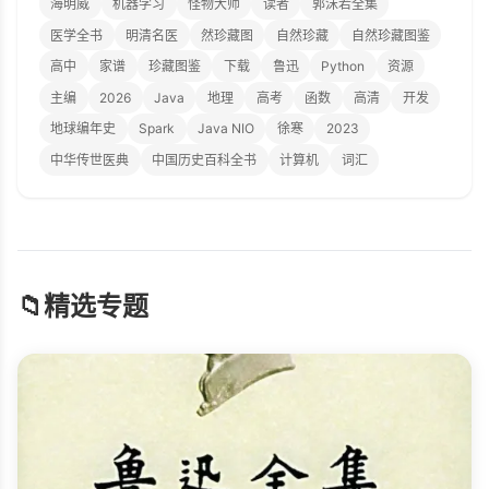
海明威
机器学习
怪物大师
读者
郭沫若全集
医学全书
明清名医
然珍藏图
自然珍藏
自然珍藏图鉴
高中
家谱
珍藏图鉴
下载
鲁迅
Python
资源
主编
2026
Java
地理
高考
函数
高清
开发
地球编年史
Spark
Java NIO
徐寒
2023
中华传世医典
中国历史百科全书
计算机
词汇
📁
精选专题