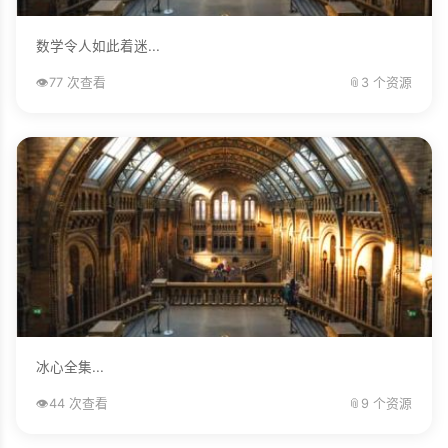
数学令人如此着迷...
👁️
77 次查看
📎
3 个资源
冰心全集...
👁️
44 次查看
📎
9 个资源