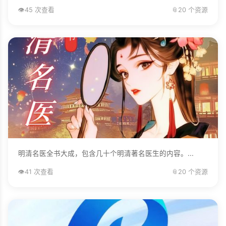
👁️
45 次查看
📎
20 个资源
明清名医全书大成，包含几十个明清著名医生的内容。...
👁️
41 次查看
📎
20 个资源