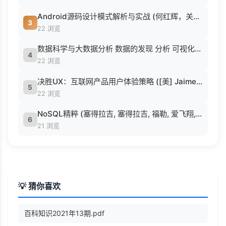
Android源码设计模式解析与实战 (何红辉，关爱民著, 何红辉, 关爱民著, 何红辉, 关爱民).pdf
3
22 浏览
数据科学与大数据分析 数据的发现 分析 可视化与表示 ( etc.).epub
4
22 浏览
决胜UX：互联网产品用户体验策略 ([美] Jaime Levy [[美] Jaime Levy]).epub
5
22 浏览
NoSQL精粹 (塞得拉吉, 塞得拉吉, 福勒, 爱飞翔, 萨达拉格).pdf
6
21 浏览
💡 猜你喜欢
百科知识2021年13期.pdf