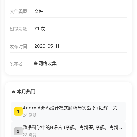
文件
文件类型
71 次
浏览次数
2026-05-11
发布时间
🌐 网络收集
发布者
🔥 本月热门
Android源码设计模式解析与实战 (何红辉，关爱民著, 何红辉, 关爱民著, 何红辉, 关爱民).pdf
1
24 浏览
数据科学中的R语言 (李舰，肖凯著, 李舰，肖凯著；吴喜之审校, Pdg2Pic).pdf
2
23 浏览