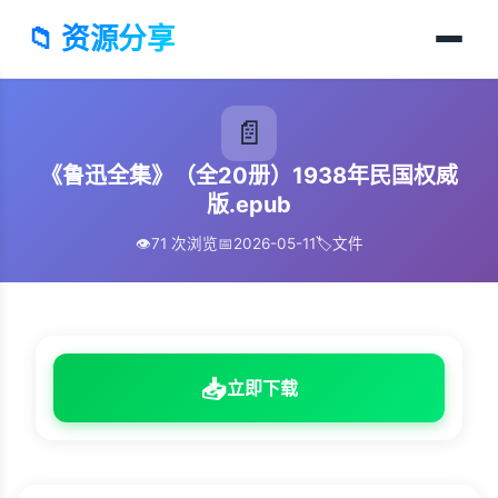
📁 资源分享
📄
《鲁迅全集》（全20册）1938年民国权威
版.epub
👁️
71 次浏览
📅
2026-05-11
🏷️
文件
📥
立即下载