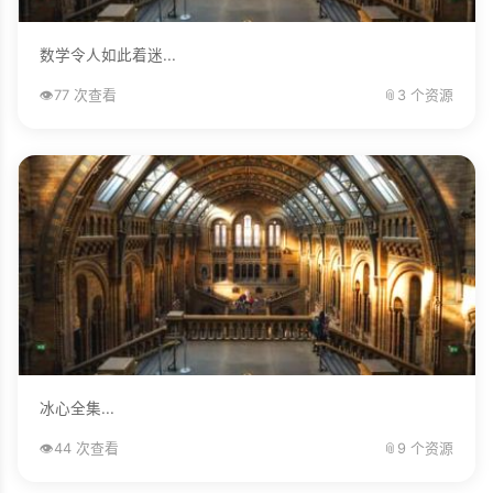
数学令人如此着迷...
👁️
77 次查看
📎
3 个资源
冰心全集...
👁️
44 次查看
📎
9 个资源