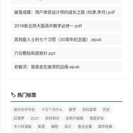
破茧成蝶：用户体验设计师的成长之路 (刘津,李月).pdf
2019新北师大版高中数学必修一.pdf
高效能人士的七个习惯（30周年纪念版）.epub
穴位敷贴和皮肤针.ppt
俞敏洪：我曾走在崩溃的边缘.epub
🏷️ 热门标签
易中天中华史
十万个为什么
数学
百科荟萃
历史
红楼梦
2021
百科知识
全新升级版
我是驴友
半小时漫画
英语
编程
设计
鲁迅全集
国学经典