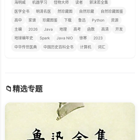
海明威
机器学习
怪物大师
读者
郭沫若全集
医学全书
明清名医
然珍藏图
自然珍藏
自然珍藏图鉴
高中
家谱
珍藏图鉴
下载
鲁迅
Python
资源
主编
2026
Java
地理
高考
函数
高清
开发
地球编年史
Spark
Java NIO
徐寒
2023
中华传世医典
中国历史百科全书
计算机
词汇
📁
精选专题