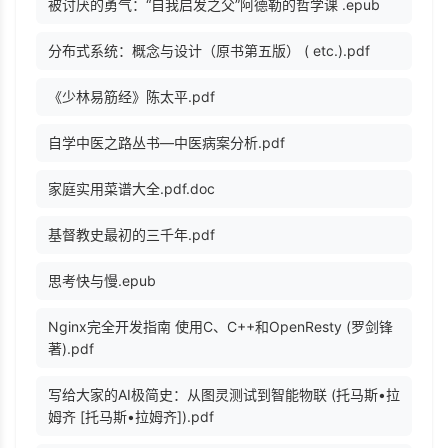
被讨厌的勇气：“自我启发之父”阿德勒的哲学课 .epub
分布式系统：概念与设计（原书第五版） ( etc.).pdf
《少林易筋经》陈太平.pdf
自学中医之路丛书—中医病案分析.pdf
家庭实用菜谱大全.pdf.doc
基督教史最初的三千年.pdf
思考快与慢.epub
Nginx完全开发指南 使用C、C++和OpenResty (罗剑锋
著).pdf
写给大家的AI极简史：从图灵测试到智能物联 (托马斯•拉
姆齐 [托马斯•拉姆齐]).pdf