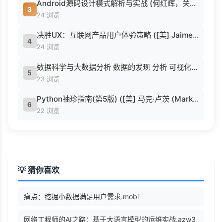
Android源码设计模式解析与实战 (何红辉，关爱民著, 何红辉, 关爱民著, 何红辉, 关爱民).pdf
3
24 浏览
决胜UX：互联网产品用户体验策略 ([美] Jaime Levy [[美] Jaime Levy]).epub
4
24 浏览
数据科学与大数据分析 数据的发现 分析 可视化与表示 ( etc.).epub
5
23 浏览
Python袖珍指南(第5版) ([美] 马克·卢茨 (Mark Lutz) 著 候荣涛 译).pdf
6
22 浏览
💡 猜你喜欢
痛点：挖掘小数据满足用户需求.mobi
网络工程师的AI之路：基于大语言模型的运维实战.azw3