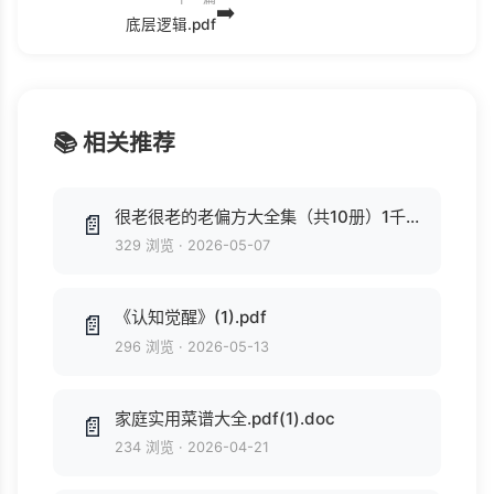
➡️
底层逻辑.pdf
📚 相关推荐
很老很老的老偏方大全集（共10册）1千多页(1).pdf
📄
329 浏览
·
2026-05-07
《认知觉醒》(1).pdf
📄
296 浏览
·
2026-05-13
家庭实用菜谱大全.pdf(1).doc
📄
234 浏览
·
2026-04-21