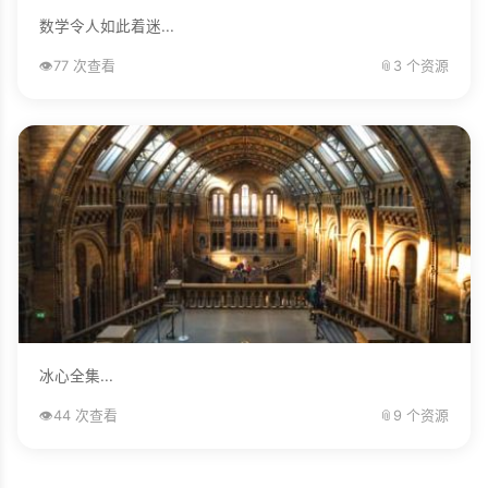
数学令人如此着迷...
👁️
77 次查看
📎
3 个资源
冰心全集...
👁️
44 次查看
📎
9 个资源