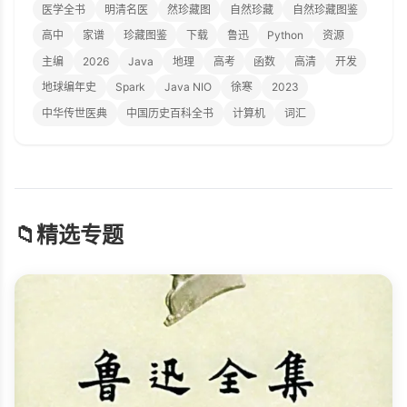
医学全书
明清名医
然珍藏图
自然珍藏
自然珍藏图鉴
高中
家谱
珍藏图鉴
下载
鲁迅
Python
资源
主编
2026
Java
地理
高考
函数
高清
开发
地球编年史
Spark
Java NIO
徐寒
2023
中华传世医典
中国历史百科全书
计算机
词汇
📁
精选专题