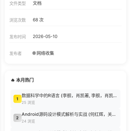
文档
文件类型
68 次
浏览次数
2026-05-10
发布时间
🌐 网络收集
发布者
🔥 本月热门
数据科学中的R语言 (李舰，肖凯著, 李舰，肖凯著；吴喜之审校, Pdg2Pic).pdf
1
25 浏览
Android源码设计模式解析与实战 (何红辉，关爱民著, 何红辉, 关爱民著, 何红辉, 关爱民).pdf
2
24 浏览