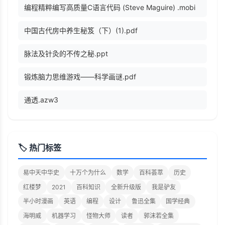
编程精粹编写高质量C语言代码 (Steve Maguire) .mobi
中国古代房中养生秘笈（下）(1).pdf
脉法及针灸的不传之秘.ppt
锻炼脑力思维游戏——科学画谜.pdf
通透.azw3
🏷️ 热门标签
易中天中华史
十万个为什么
数学
百科荟萃
历史
红楼梦
2021
百科知识
全新升级版
我是驴友
半小时漫画
英语
编程
设计
鲁迅全集
国学经典
海明威
机器学习
怪物大师
读者
郭沫若全集