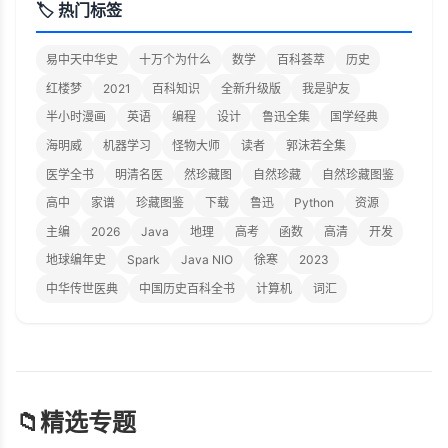
🏷️ 热门标签
易中天中华史
十万个为什么
数学
百科荟萃
历史
红楼梦
2021
百科知识
全新升级版
我是驴友
半小时漫画
英语
编程
设计
鲁迅全集
国学经典
海明威
机器学习
怪物大师
读者
郭沫若全集
医学全书
明清名医
然珍藏图
自然珍藏
自然珍藏图鉴
高中
家谱
珍藏图鉴
下载
鲁迅
Python
资源
主编
2026
Java
地理
高考
函数
高清
开发
地球编年史
Spark
Java NIO
徐寒
2023
中华传世医典
中国历史百科全书
计算机
词汇
📁
精选专题