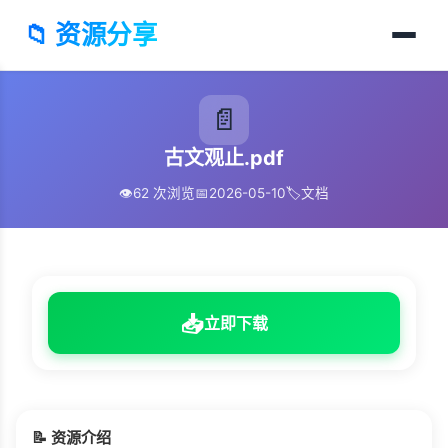
📁 资源分享
📄
古文观止.pdf
👁️
62 次浏览
📅
2026-05-10
🏷️
文档
📥
立即下载
📝 资源介绍