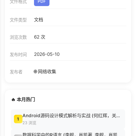
文件格式
PDF
文档
文件类型
62 次
浏览次数
2026-05-10
发布时间
🌐 网络收集
发布者
🔥 本月热门
Android源码设计模式解析与实战 (何红辉，关爱民著, 何红辉, 关爱民著, 何红辉, 关爱民).pdf
1
23 浏览
数据科学中的R语言 (李舰，肖凯著, 李舰，肖凯著；吴喜之审校, Pdg2Pic).pdf