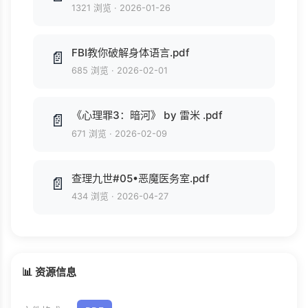
1321 浏览
·
2026-01-26
FBI教你破解身体语言.pdf
📄
685 浏览
·
2026-02-01
《心理罪3：暗河》 by 雷米 .pdf
📄
671 浏览
·
2026-02-09
查理九世#05•恶魔医务室.pdf
📄
434 浏览
·
2026-04-27
📊 资源信息