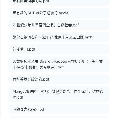
超右脑英语学习法.pdf
超有趣的GPT AI公子逆袭记.azw3
21世纪少年儿童百科全书：自然社会.pdf
额尔古纳河右岸 - 迟子建 北京十月文艺出版.mobi
红楼梦_11.pdf
大数据技术丛书 Spark与Hadoop大数据分析 (（美）文
卡特·安卡姆著；吴今朝译) .pdf
百科荟萃：政治卷.pdf
MongoDB进阶与实战：微服务整合、性能优化、架构管
理.pdf
《领导力密码》.pdf