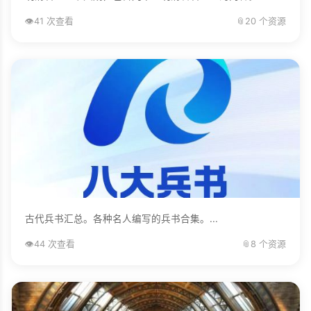
👁️
41 次查看
📎
20 个资源
古代兵书汇总。各种名人编写的兵书合集。...
👁️
44 次查看
📎
8 个资源