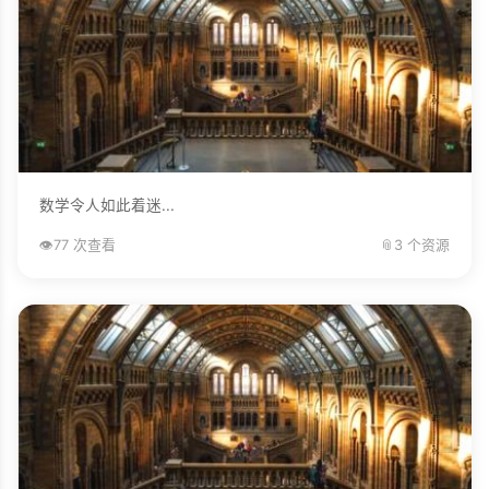
数学令人如此着迷...
👁️
77 次查看
📎
3 个资源