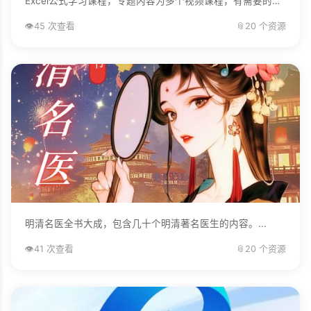
Excel公式学习课程，专题内容为多个视频课程，有需要的自己下载学习。...
👁️
45 次查看
📎
20 个资源
明清名医全书大成，包含几十个明清著名医生的内容。...
👁️
41 次查看
📎
20 个资源