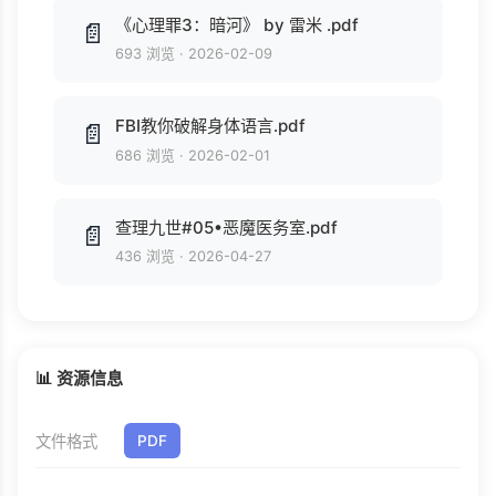
《心理罪3：暗河》 by 雷米 .pdf
📄
693 浏览
·
2026-02-09
FBI教你破解身体语言.pdf
📄
686 浏览
·
2026-02-01
查理九世#05•恶魔医务室.pdf
📄
436 浏览
·
2026-04-27
📊 资源信息
文件格式
PDF