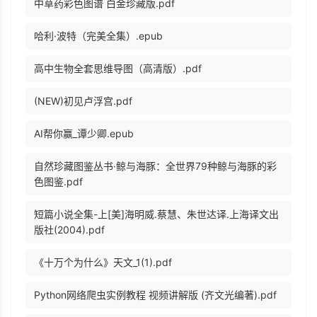
中草药彩色图谱 白金珍藏版.pdf
哈利·波特（完美全集）.epub
高中生物全套思维导图（高清版）.pdf
(NEW)初见卢浮宫.pdf
AI帮你赢_谭少卿.epub
自然珍藏图鉴丛书·鲸与海豚：全世界79种鲸与海豚的彩
色图鉴.pdf
短篇小说全集-上[美]海明威.蔡慧、朱世达译.上海译文出
版社(2004).pdf
《十万个为什么》天文_1(1).pdf
Python网络爬虫实例教程 视频讲解版 (齐文光编著).pdf