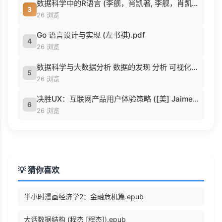
数据科学中的R语言 (李舰，肖凯著, 李舰，肖凯著；吴喜之审校, Pdg2Pic).pdf
3
26 浏览
Go 语言设计与实现 (左书祺).pdf
4
26 浏览
数据科学与大数据分析 数据的发现 分析 可视化与表示 ( etc.).epub
5
26 浏览
决胜UX：互联网产品用户体验策略 ([美] Jaime Levy [[美] Jaime Levy]).epub
6
26 浏览
💡 猜你喜欢
半小时漫画经济学2：金融危机篇.epub
大话数据结构 (程杰 [程杰]).epub