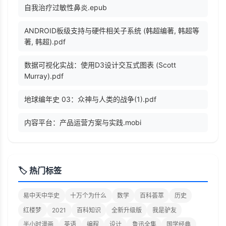
自我治疗过敏性鼻炎.epub
ANDROID板级支持与硬件相关子系统 (韩超编著, 韩超等
著, 韩超).pdf
数据可视化实战：使用D3设计交互式图表 (Scott
Murray).pdf
地球编年史 03：众神与人类的战争(1).pdf
内容平台：产品运营方案与实践.mobi
🏷️ 热门标签
易中天中华史
十万个为什么
数学
百科荟萃
历史
红楼梦
2021
百科知识
全新升级版
我是驴友
半小时漫画
英语
编程
设计
鲁迅全集
国学经典