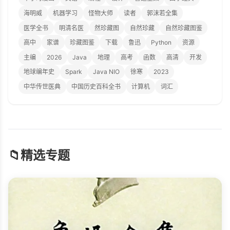
海明威
机器学习
怪物大师
读者
郭沫若全集
医学全书
明清名医
然珍藏图
自然珍藏
自然珍藏图鉴
高中
家谱
珍藏图鉴
下载
鲁迅
Python
资源
主编
2026
Java
地理
高考
函数
高清
开发
地球编年史
Spark
Java NIO
徐寒
2023
中华传世医典
中国历史百科全书
计算机
词汇
📁
精选专题