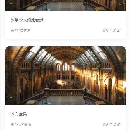
数学令人如此着迷...
👁️
77 次查看
📎
3 个资源
冰心全集...
👁️
44 次查看
📎
9 个资源