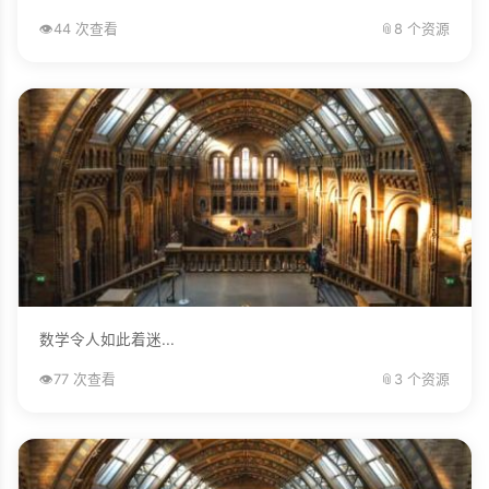
👁️
44 次查看
📎
8 个资源
数学令人如此着迷...
👁️
77 次查看
📎
3 个资源