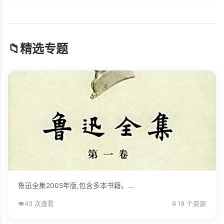
📁
精选专题
鲁迅全集2005年版,包含多本书籍。...
👁️
43 次查看
📎
19 个资源