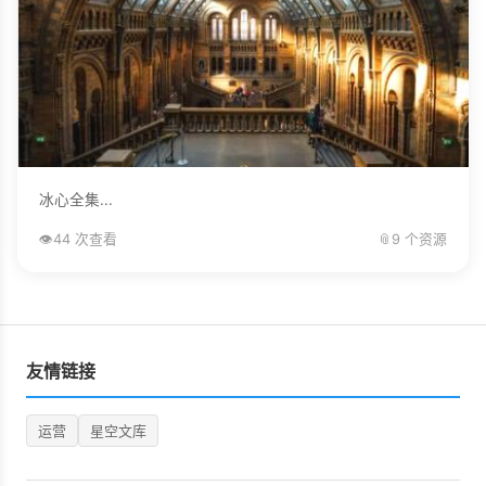
冰心全集...
👁️
44 次查看
📎
9 个资源
友情链接
运营
星空文库