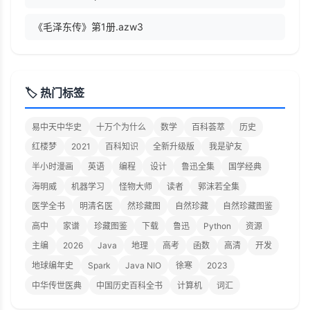
《毛泽东传》第1册.azw3
🏷️ 热门标签
易中天中华史
十万个为什么
数学
百科荟萃
历史
红楼梦
2021
百科知识
全新升级版
我是驴友
半小时漫画
英语
编程
设计
鲁迅全集
国学经典
海明威
机器学习
怪物大师
读者
郭沫若全集
医学全书
明清名医
然珍藏图
自然珍藏
自然珍藏图鉴
高中
家谱
珍藏图鉴
下载
鲁迅
Python
资源
主编
2026
Java
地理
高考
函数
高清
开发
地球编年史
Spark
Java NIO
徐寒
2023
中华传世医典
中国历史百科全书
计算机
词汇