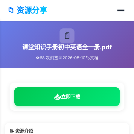
📁 资源分享
📄
课堂知识手册初中英语全一册.pdf
👁️
68 次浏览
📅
2026-05-10
🏷️
文档
📥
立即下载
📝 资源介绍