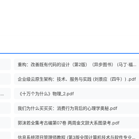
重构：改善既有代码的设计（第2版）（异步图书） (马丁·福勒(Martin Fowler) [马丁·福勒(Martin Fowler)]).pdf
企业级云原生架构：技术、服务与实践 (刘景应（四牛）) .pdf
Python编程快速上手2 趣味小项目轻松学 ([美]阿尔·斯维加特（Al Sweigart）).pdf
《十万个为什么》物理_2.pdf
我们为什么买买买：消费行为背后的心理学奥秘.pdf
郭沫若全集考古编第07卷 两周金文辞大系图录考.pdf
信息系统项目管理师教程 (第3版全国计算机技术与软件专业技术资格水平考试指定用书) (谭志彬、柳纯录 主编 周立新、卢光明 副主编).pdf