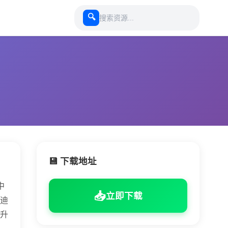
🔍
💾 下载地址
中
📥
立即下载
迪
升