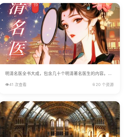
明清名医全书大成，包含几十个明清著名医生的内容。...
👁️
41 次查看
📎
20 个资源