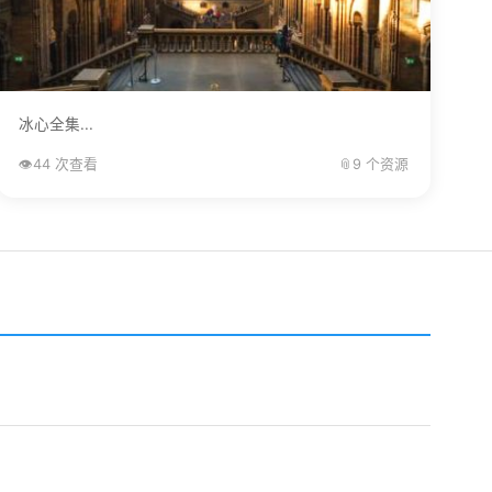
冰心全集...
👁️
44 次查看
📎
9 个资源