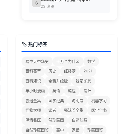
6
23 浏览
🏷️ 热门标签
易中天中华史
十万个为什么
数学
百科荟萃
历史
红楼梦
2021
百科知识
全新升级版
我是驴友
半小时漫画
英语
编程
设计
鲁迅全集
国学经典
海明威
机器学习
怪物大师
读者
郭沫若全集
医学全书
明清名医
然珍藏图
自然珍藏
自然珍藏图鉴
高中
家谱
珍藏图鉴