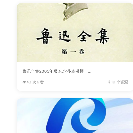
鲁迅全集2005年版,包含多本书籍。...
👁️
43 次查看
📎
19 个资源