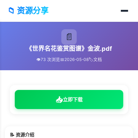
📁 资源分享
📄
《世界名花鉴赏图谱》金波.pdf
👁️
73 次浏览
📅
2026-05-08
🏷️
文档
📥
立即下载
📝 资源介绍