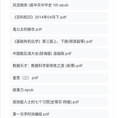
风流南宋 (易中天中华史 19).epub
《百科知识》2014年04月下.pdf
鬼公主的嫁衣.pdf
《基础有机化学》第三版上、下册(邢其毅等).pdf
中国歇后语大全(辞海版) 温端政.pdf
数据天才：数据科学家修炼之道 (吴博).pdf
鉴壶（三）.pdf
故事力.epub
高效能人士的七个习惯[史蒂芬·柯维].pdf
第一次学时尚编结.pdf