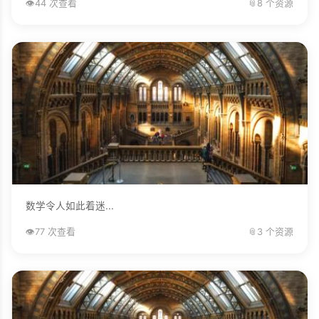
👁️
44 次查看
📎
8 个资源
数学令人如此着迷...
👁️
77 次查看
📎
3 个资源