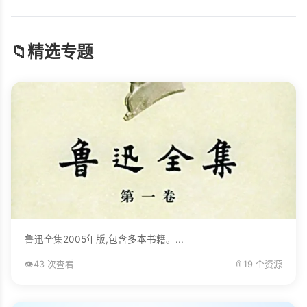
📁
精选专题
鲁迅全集2005年版,包含多本书籍。...
👁️
43 次查看
📎
19 个资源