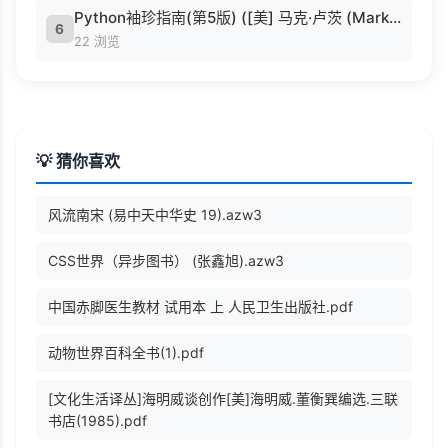
Python袖珍指南(第5版) ([美] 马克·卢茨 (Mark Lutz) 著 候荣涛 译).pdf
6
22 浏览
💡 猜你喜欢
风流南宋 (易中天中华史 19).azw3
CSS世界（异步图书） (张鑫旭).azw3
中国赤脚医生教材 试用本 上 人民卫生出版社.pdf
动物世界百科全书(1).pdf
[文化生活译丛]海明威谈创作[美]海明威.董衡巽编选.三联
书店(1985).pdf