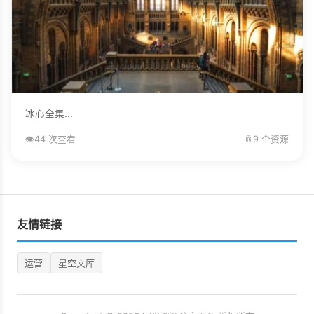
冰心全集...
👁️
44 次查看
📎
9 个资源
友情链接
运营
星空文库