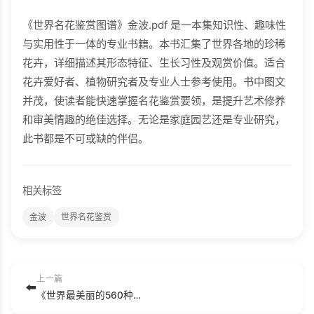
《世界名花鉴赏图谱》金波.pdf 是一本集知识性、趣味性
与实用性于一体的专业书籍。本书汇集了世界各地的珍稀
花卉，详细描述其形态特征、生长习性及观赏价值。适合
花卉爱好者、植物研究者及专业人士参考使用。书中图文
并茂，使读者能快速掌握名花鉴赏要领，是提升艺术修养
和审美情趣的绝佳选择。无论是家庭园艺还是专业研究，
此书都是不可或缺的伴侣。
相关标签
金波
世界名花鉴赏
上一篇
⬅️
《世界最美丽的560种动物-2》主编：溥奎.pdf