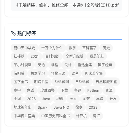
《电脑组装、维护、维修全能一本通》[全彩版](2)(1).pdf
🏷️ 热门标签
易中天中华史
十万个为什么
数学
百科荟萃
历史
红楼梦
2021
百科知识
全新升级版
我是驴友
半小时漫画
英语
编程
设计
鲁迅全集
国学经典
海明威
机器学习
怪物大师
读者
郭沫若全集
医学全书
明清名医
然珍藏图
自然珍藏
自然珍藏图鉴
高中
家谱
珍藏图鉴
下载
鲁迅
Python
资源
主编
2026
Java
地理
高考
函数
高清
开发
地球编年史
Spark
Java NIO
徐寒
2023
中华传世医典
中国历史百科全书
计算机
词汇