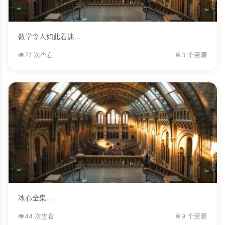
数学令人如此着迷...
👁️
77 次查看
📎
3 个资源
冰心全集...
👁️
44 次查看
📎
9 个资源