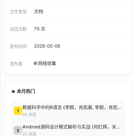
文档
文件类型
76 次
浏览次数
2026-05-08
发布时间
🌐 网络收集
发布者
🔥 本月热门
数据科学中的R语言 (李舰，肖凯著, 李舰，肖凯著；吴喜之审校, Pdg2Pic).pdf
1
26 浏览
Android源码设计模式解析与实战 (何红辉，关爱民著, 何红辉, 关爱民著, 何红辉, 关爱民).pdf
2
25 浏览