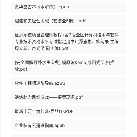
贯华堂古本《水浒传》.epub
稻盛和夫经营思想（套装全5册）.pdf
信息系统项目管理师教程 (第3版全国计算机技术与软件
专业技术资格水平考试指定用书) (谭志彬、柳纯录 主编
周立新、卢光明 副主编).pdf
[完全图解野外求生宝典].梶原玲&amp;成田式部.扫描
版.pdf
软件工程师进阶导航.azw3
锻炼脑力思维游戏——探案现场.pdf
最新十万个为什么·兵器(1).PDF
企业私有云建设指南.epub