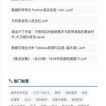
数据科学导论 Python语言实现 ( etc.).pdf
为何家会伤人武志红.pdf
谁设计了宇宙：万物背后的秘密推手与即将来临的黄金时
代-大卫威尔库克.epub
数据可视化分析 Tableau原理与实践 (喜乐君) .pdf
《鲁迅全集》（全20册）1938年民国权威版(1).pdf
🏷️ 热门标签
易中天中华史
十万个为什么
数学
百科荟萃
历史
红楼梦
2021
百科知识
全新升级版
我是驴友