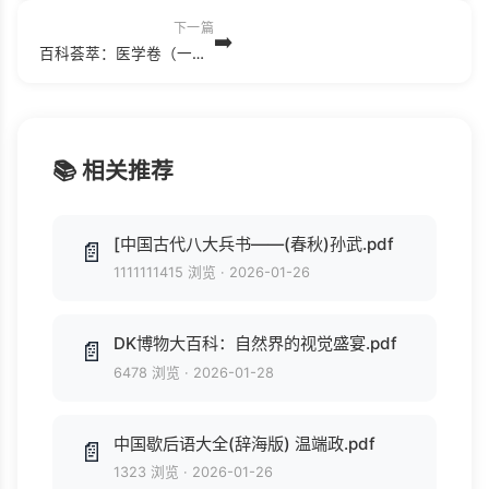
下一篇
➡️
百科荟萃：医学卷（一）(1).pdf
📚 相关推荐
[中国古代八大兵书——(春秋)孙武.pdf
📄
1111111415 浏览
·
2026-01-26
DK博物大百科：自然界的视觉盛宴.pdf
📄
6478 浏览
·
2026-01-28
中国歇后语大全(辞海版) 温端政.pdf
📄
1323 浏览
·
2026-01-26