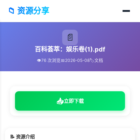
📁 资源分享
📄
百科荟萃：娱乐卷(1).pdf
👁️
76 次浏览
📅
2026-05-08
🏷️
文档
📥
立即下载
📝 资源介绍