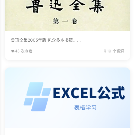
鲁迅全集2005年版,包含多本书籍。...
👁️
43 次查看
📎
19 个资源