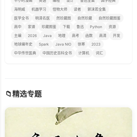
半小时漫画
英语
编程
设计
鲁迅全集
国学经典
海明威
机器学习
怪物大师
读者
郭沫若全集
医学全书
明清名医
然珍藏图
自然珍藏
自然珍藏图鉴
高中
家谱
珍藏图鉴
下载
鲁迅
Python
资源
主编
2026
Java
地理
高考
函数
高清
开发
地球编年史
Spark
Java NIO
徐寒
2023
中华传世医典
中国历史百科全书
计算机
词汇
📁
精选专题