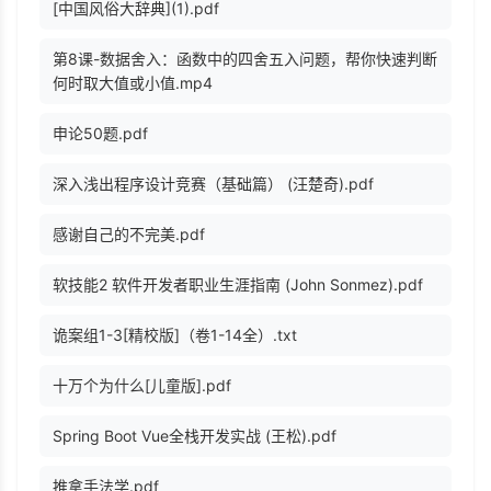
[中国风俗大辞典](1).pdf
第8课-数据舍入：函数中的四舍五入问题，帮你快速判断
何时取大值或小值.mp4
申论50题.pdf
深入浅出程序设计竞赛（基础篇） (汪楚奇).pdf
感谢自己的不完美.pdf
软技能2 软件开发者职业生涯指南 (John Sonmez).pdf
诡案组1-3[精校版]（卷1-14全）.txt
十万个为什么[儿童版].pdf
Spring Boot Vue全栈开发实战 (王松).pdf
推拿手法学.pdf