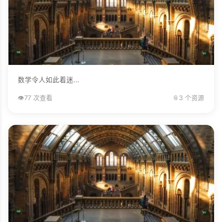
数学令人如此着迷...
👁️
77 次查看
📎
3 个资源