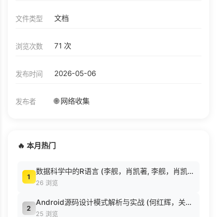
文档
文件类型
71 次
浏览次数
2026-05-06
发布时间
🌐 网络收集
发布者
🔥 本月热门
数据科学中的R语言 (李舰，肖凯著, 李舰，肖凯著；吴喜之审校, Pdg2Pic).pdf
1
26 浏览
Android源码设计模式解析与实战 (何红辉，关爱民著, 何红辉, 关爱民著, 何红辉, 关爱民).pdf
2
25 浏览