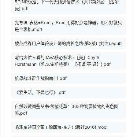
5G NR标准：下一代无线通信技术（原书第2版） (达尔
曼).pdf
先导课-表格≠Excel，Excel用得好那是神器，用不好就只
是个表格.mp4
破茧成蝶用户体验设计师的成长之路(第2版) (刘津).epub
写给大忙人看的JAVA核心技术 (【美】Cay S.
Horstmann（凯.S.霍斯特曼） 【杨谦 等 译】).pdf
航母战斗群作战指南(1).pdf
《爱生活，不爱也行》.pdf
自然珍藏图鉴丛书·盆栽花草：365种观赏植物的彩色图
鉴.pdf
毛泽东诗词全集 ( 徐四海-东方出版社2016).mobi