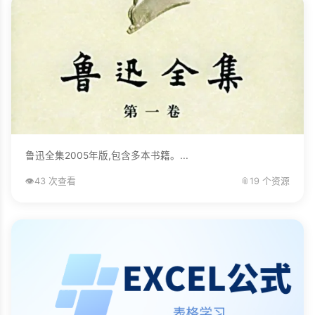
鲁迅全集2005年版,包含多本书籍。...
👁️
43 次查看
📎
19 个资源