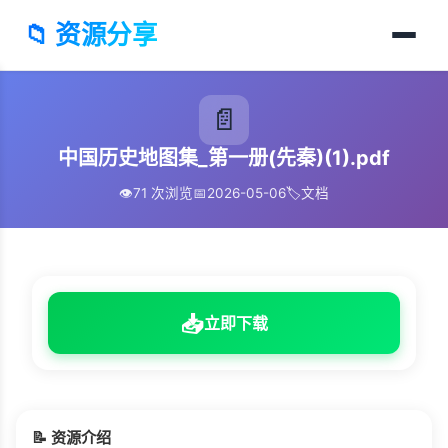
📁 资源分享
📄
中国历史地图集_第一册(先秦)(1).pdf
👁️
71 次浏览
📅
2026-05-06
🏷️
文档
📥
立即下载
📝 资源介绍