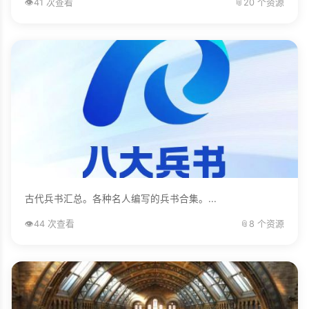
👁️
41 次查看
📎
20 个资源
古代兵书汇总。各种名人编写的兵书合集。...
👁️
44 次查看
📎
8 个资源