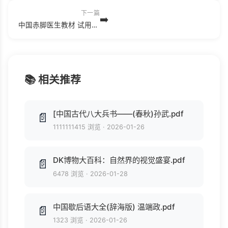
下一篇
➡️
中国赤脚医生教材 试用本 上 人民卫生出版社.pdf
📚 相关推荐
[中国古代八大兵书——(春秋)孙武.pdf
📄
1111111415 浏览
·
2026-01-26
DK博物大百科：自然界的视觉盛宴.pdf
📄
6478 浏览
·
2026-01-28
中国歇后语大全(辞海版) 温端政.pdf
📄
1323 浏览
·
2026-01-26