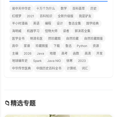
易中天中华史
十万个为什么
数学
百科荟萃
历史
红楼梦
2021
百科知识
全新升级版
我是驴友
半小时漫画
英语
编程
设计
鲁迅全集
国学经典
海明威
机器学习
怪物大师
读者
郭沫若全集
医学全书
明清名医
然珍藏图
自然珍藏
自然珍藏图鉴
高中
家谱
珍藏图鉴
下载
鲁迅
Python
资源
主编
2026
Java
地理
高考
函数
高清
开发
地球编年史
Spark
Java NIO
徐寒
2023
中华传世医典
中国历史百科全书
计算机
词汇
📁
精选专题