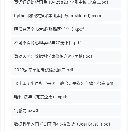
英语词语辨析词典_10425823_李刚主编_北京....pdf
Python网络数据采集 ([美] Ryan Mitchell).mobi
明清名医全书大成(张璐医学全书 ).pdf
不可不看的心理学经典20册书目.pdf
数据天才：数据科学家修炼之道 (吴博).pdf
2023湖南单招考试语文题库.pdf
《中国历史百科全书01：政治斗争卷》主编：徐寒.pdf
哈利·波特（完美全集）.epub
钝感力.azw3
数据科学入门 ([美国]乔尔·格鲁斯（Joel Grus）).pdf