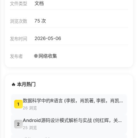
文档
文件类型
75 次
浏览次数
2026-05-06
发布时间
🌐 网络收集
发布者
🔥 本月热门
数据科学中的R语言 (李舰，肖凯著, 李舰，肖凯著；吴喜之审校, Pdg2Pic).pdf
1
26 浏览
Android源码设计模式解析与实战 (何红辉，关爱民著, 何红辉, 关爱民著, 何红辉, 关爱民).pdf
2
25 浏览