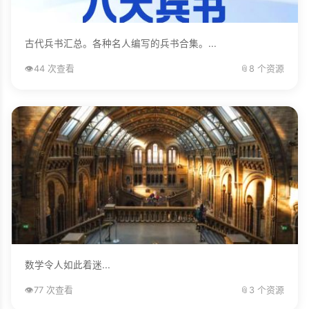
古代兵书汇总。各种名人编写的兵书合集。...
👁️
44 次查看
📎
8 个资源
数学令人如此着迷...
👁️
77 次查看
📎
3 个资源