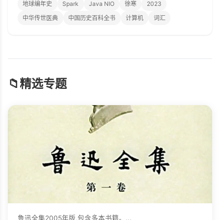
地球编年史
Spark
Java NIO
徐寒
2023
中华传世医典
中国历史百科全书
计算机
词汇
📁
精选专题
鲁迅全集2005年版,包含多本书籍。...