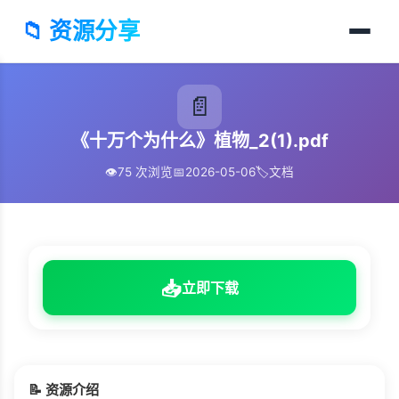
📁 资源分享
📄
《十万个为什么》植物_2(1).pdf
👁️
75 次浏览
📅
2026-05-06
🏷️
文档
📥
立即下载
📝 资源介绍