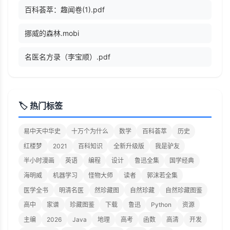
百科荟萃：趣闻卷(1).pdf
挪威的森林.mobi
名医名方录（李宝顺）.pdf
🏷️ 热门标签
易中天中华史
十万个为什么
数学
百科荟萃
历史
红楼梦
2021
百科知识
全新升级版
我是驴友
半小时漫画
英语
编程
设计
鲁迅全集
国学经典
海明威
机器学习
怪物大师
读者
郭沫若全集
医学全书
明清名医
然珍藏图
自然珍藏
自然珍藏图鉴
高中
家谱
珍藏图鉴
下载
鲁迅
Python
资源
主编
2026
Java
地理
高考
函数
高清
开发