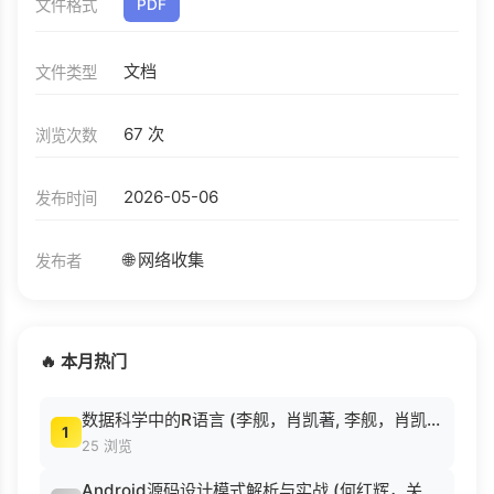
文件格式
PDF
文档
文件类型
67 次
浏览次数
2026-05-06
发布时间
🌐 网络收集
发布者
🔥 本月热门
数据科学中的R语言 (李舰，肖凯著, 李舰，肖凯著；吴喜之审校, Pdg2Pic).pdf
1
25 浏览
Android源码设计模式解析与实战 (何红辉，关爱民著, 何红辉, 关爱民著, 何红辉, 关爱民).pdf