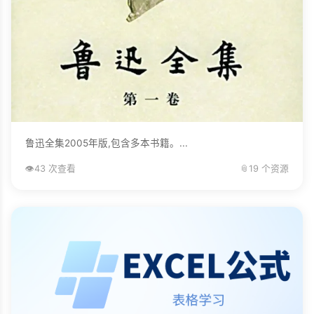
鲁迅全集2005年版,包含多本书籍。...
👁️
43 次查看
📎
19 个资源