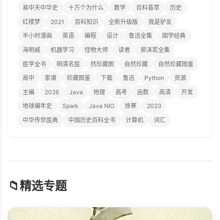
易中天中华史
十万个为什么
数学
百科荟萃
历史
红楼梦
2021
百科知识
全新升级版
我是驴友
半小时漫画
英语
编程
设计
鲁迅全集
国学经典
海明威
机器学习
怪物大师
读者
郭沫若全集
医学全书
明清名医
然珍藏图
自然珍藏
自然珍藏图鉴
高中
家谱
珍藏图鉴
下载
鲁迅
Python
资源
主编
2026
Java
地理
高考
函数
高清
开发
地球编年史
Spark
Java NIO
徐寒
2023
中华传世医典
中国历史百科全书
计算机
词汇
📁
精选专题