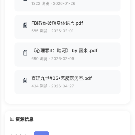
1322 浏览
·
2026-01-26
FBI教你破解身体语言.pdf
📄
685 浏览
·
2026-02-01
《心理罪3：暗河》 by 雷米 .pdf
📄
680 浏览
·
2026-02-09
查理九世#05•恶魔医务室.pdf
📄
434 浏览
·
2026-04-27
📊 资源信息