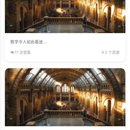
数学令人如此着迷...
👁️
77 次查看
📎
3 个资源