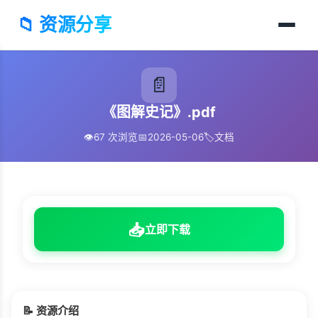
📁 资源分享
📄
《图解史记》.pdf
👁️
67 次浏览
📅
2026-05-06
🏷️
文档
📥
立即下载
📝 资源介绍