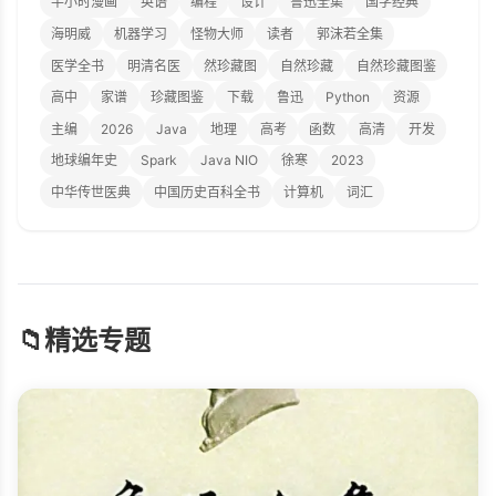
半小时漫画
英语
编程
设计
鲁迅全集
国学经典
海明威
机器学习
怪物大师
读者
郭沫若全集
医学全书
明清名医
然珍藏图
自然珍藏
自然珍藏图鉴
高中
家谱
珍藏图鉴
下载
鲁迅
Python
资源
主编
2026
Java
地理
高考
函数
高清
开发
地球编年史
Spark
Java NIO
徐寒
2023
中华传世医典
中国历史百科全书
计算机
词汇
📁
精选专题