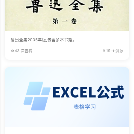
鲁迅全集2005年版,包含多本书籍。...
👁️
43 次查看
📎
19 个资源