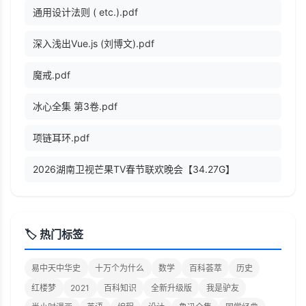
通用设计法则 ( etc.).pdf
深入浅出Vue.js (刘博文).pdf
魔戒.pdf
冰心全集 第3卷.pdf
项链耳环.pdf
2026湖南卫视芒果TV春节联欢晚会【34.27G】
🏷️ 热门标签
易中天中华史
十万个为什么
数学
百科荟萃
历史
红楼梦
2021
百科知识
全新升级版
我是驴友