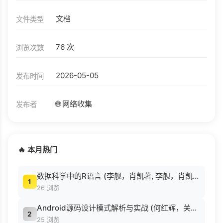
文档
文件类型
76 次
浏览次数
2026-05-05
发布时间
🌐 网络收集
发布者
🔥 本月热门
数据科学中的R语言 (李舰，肖凯著, 李舰，肖凯著；吴喜之审校, Pdg2Pic).pdf
1
26 浏览
Android源码设计模式解析与实战 (何红辉，关爱民著, 何红辉, 关爱民著, 何红辉, 关爱民).pdf
2
25 浏览