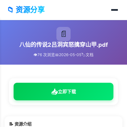
📁 资源分享
📄
八仙的传说2吕洞宾怒擒穿山甲.pdf
👁️
76 次浏览
📅
2026-05-05
🏷️
文档
📥
立即下载
📝 资源介绍