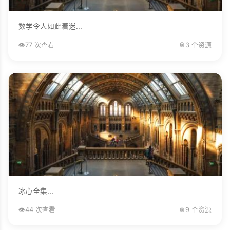
数学令人如此着迷...
👁️
77 次查看
📎
3 个资源
冰心全集...
👁️
44 次查看
📎
9 个资源