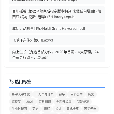
百年孤独 (根据马尔克斯指定版本翻译,未做任何增删) (加
西亚•马尔克斯, 范晔) (Z-Library).epub
成功，动机与目标-Heidi Grant Halvorson.pdf
《毛泽东传》第6册.azw3
向上生长（九边首部力作，2020年首发，6大原理，24
个黄金行动 - 九边.pdf
🏷️ 热门标签
易中天中华史
十万个为什么
数学
百科荟萃
历史
红楼梦
2021
百科知识
全新升级版
我是驴友
半小时漫画
英语
编程
设计
鲁迅全集
国学经典