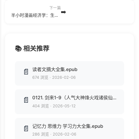
下一篇
➡️
半小时漫画经济学：生活常识篇.epub
📚 相关推荐
读者文摘大全集.epub
📄
674 浏览
·
2026-02-06
0121. 剑来1-9（人气大神烽火戏诸侯仙侠力作，常年稳居纵横中文网畅销榜top1，第四届橙瓜网络文学奖年度十大作品）(套装共9册).epub
📄
404 浏览
·
2026-05-12
记忆力 思维力 学习力大全集.epub
📄
286 浏览
·
2026-02-06