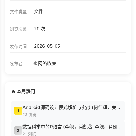
文件
文件类型
79 次
浏览次数
2026-05-05
发布时间
🌐 网络收集
发布者
🔥 本月热门
Android源码设计模式解析与实战 (何红辉，关爱民著, 何红辉, 关爱民著, 何红辉, 关爱民).pdf
1
23 浏览
数据科学中的R语言 (李舰，肖凯著, 李舰，肖凯著；吴喜之审校, Pdg2Pic).pdf
2
21 浏览