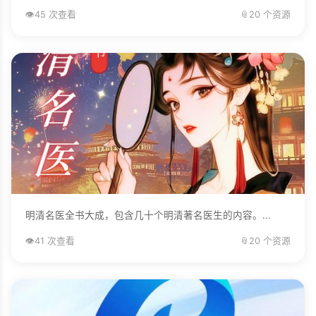
👁️
45 次查看
📎
20 个资源
明清名医全书大成，包含几十个明清著名医生的内容。...
👁️
41 次查看
📎
20 个资源