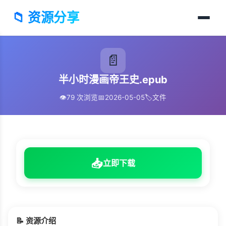
📁 资源分享
📄
半小时漫画帝王史.epub
👁️
79 次浏览
📅
2026-05-05
🏷️
文件
📥
立即下载
📝 资源介绍