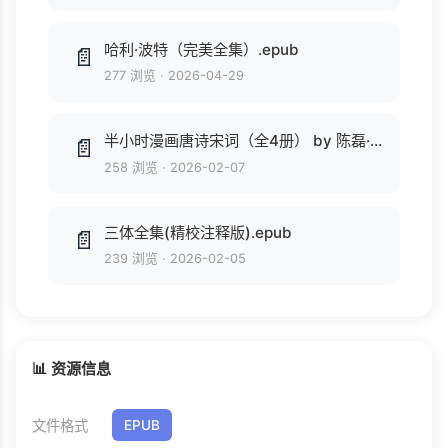
哈利·波特（完美全集）.epub
📄
277 浏览
·
2026-04-29
半小时漫画唐诗宋词（全4册） by 陈磊·半小时漫画团队 (z-lib.org).epub
📄
258 浏览
·
2026-02-07
三体全集(精校注释版).epub
📄
239 浏览
·
2026-02-05
📊 资源信息
文件格式
EPUB