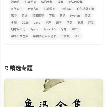
海明威
机器学习
怪物大师
读者
郭沫若全集
医学全书
明清名医
然珍藏图
自然珍藏
自然珍藏图鉴
高中
家谱
珍藏图鉴
下载
鲁迅
Python
资源
主编
2026
Java
地理
高考
函数
高清
开发
地球编年史
Spark
Java NIO
徐寒
2023
中华传世医典
中国历史百科全书
计算机
词汇
📁
精选专题