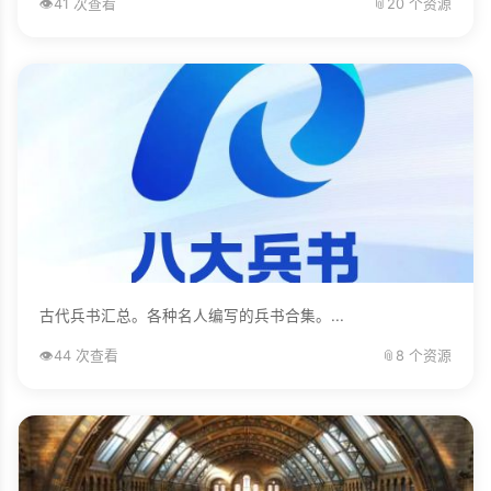
👁️
41 次查看
📎
20 个资源
古代兵书汇总。各种名人编写的兵书合集。...
👁️
44 次查看
📎
8 个资源