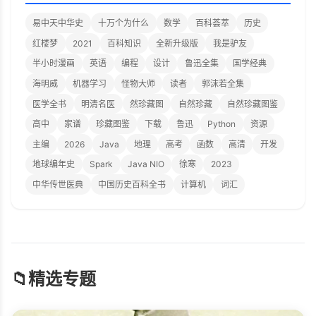
易中天中华史
十万个为什么
数学
百科荟萃
历史
红楼梦
2021
百科知识
全新升级版
我是驴友
半小时漫画
英语
编程
设计
鲁迅全集
国学经典
海明威
机器学习
怪物大师
读者
郭沫若全集
医学全书
明清名医
然珍藏图
自然珍藏
自然珍藏图鉴
高中
家谱
珍藏图鉴
下载
鲁迅
Python
资源
主编
2026
Java
地理
高考
函数
高清
开发
地球编年史
Spark
Java NIO
徐寒
2023
中华传世医典
中国历史百科全书
计算机
词汇
📁
精选专题