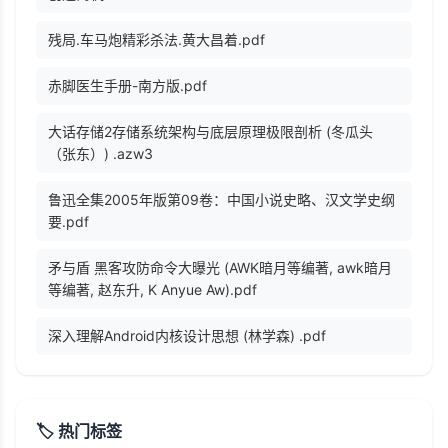
残局.车马炮精彩杀法.黄大昌着.pdf
赤脚医生手册-南方版.pdf
大话存储2存储系统架构与底层原理极限剖析 (冬瓜头
（张东）) .azw3
鲁迅全集2005年版第09卷：中国小说史略、汉文学史纲
要.pdf
矛与盾 黑客攻防命令大曝光 (AWK暗月等编著, awk暗月
等编著, 赵东升, K Anyue Aw).pdf
深入理解Android内核设计思想 (林学森) .pdf
🏷️ 热门标签