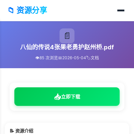
📁 资源分享
📄
八仙的传说4张果老勇护赵州桥.pdf
👁️
85 次浏览
📅
2026-05-04
🏷️
文档
📥
立即下载
📝 资源介绍