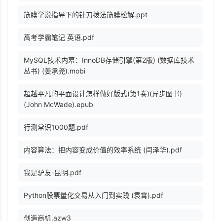
筋膜学说指导下的针刀拨法筋膜松解.ppt
高考学霸笔记 英语.pdf
MySQL技术内幕：InnoDB存储引擎(第2版) (数据库技术
丛书) (姜承尧).mobi
超越平凡的平面设计怎样做好版式(第1卷)(异步图书)
(John McWade).epub
行测常识1000题.pdf
内容算法：把内容变成价值的效率系统 (闫泽华).pdf
我是驴友-昆明.pdf
Python股票量化交易从入门到实践 (袁霄).pdf
创造商机.azw3