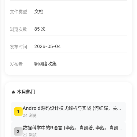
文档
文件类型
85 次
浏览次数
2026-05-04
发布时间
🌐 网络收集
发布者
🔥 本月热门
Android源码设计模式解析与实战 (何红辉，关爱民著, 何红辉, 关爱民著, 何红辉, 关爱民).pdf
1
24 浏览
数据科学中的R语言 (李舰，肖凯著, 李舰，肖凯著；吴喜之审校, Pdg2Pic).pdf
2
22 浏览