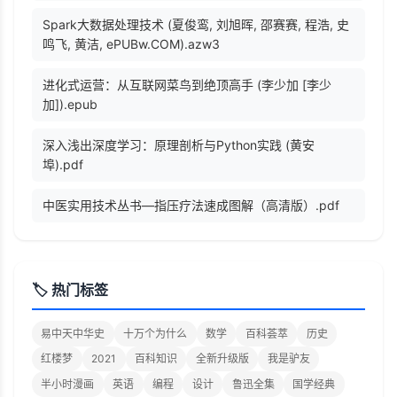
Spark大数据处理技术 (夏俊鸾, 刘旭晖, 邵赛赛, 程浩, 史
鸣飞, 黄洁, ePUBw.COM).azw3
进化式运营：从互联网菜鸟到绝顶高手 (李少加 [李少
加]).epub
深入浅出深度学习：原理剖析与Python实践 (黄安
埠).pdf
中医实用技术丛书—指压疗法速成图解（高清版）.pdf
🏷️ 热门标签
易中天中华史
十万个为什么
数学
百科荟萃
历史
红楼梦
2021
百科知识
全新升级版
我是驴友
半小时漫画
英语
编程
设计
鲁迅全集
国学经典