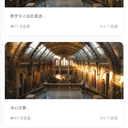
数学令人如此着迷...
👁️
77 次查看
📎
3 个资源
冰心全集...
👁️
44 次查看
📎
9 个资源