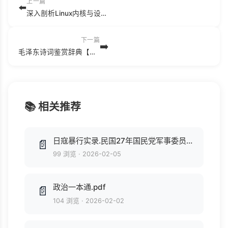
上一篇
⬅️
深入剖析Linux内核与设备驱动.pdf
下一篇
➡️
毛泽东诗词鉴赏辞典【上海辞书出版社2011年】.mobi
📚 相关推荐
日寇暴行实录.民国27年国民党军事委员会政治部编.1938年.pdf
📄
99 浏览
·
2026-02-05
政治一本通.pdf
📄
104 浏览
·
2026-02-02