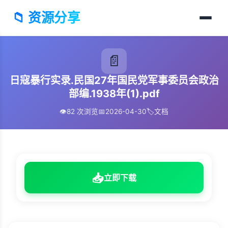
📁 资源分享
📄
日寇暴行实录.民国27年国民党军事委员会政治
部编.1938年(1).pdf
👁️
82 次浏览
📅
2026-04-30
🏷️
文档
📥
立即下载