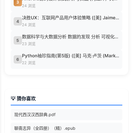
3
24 浏览
决胜UX：互联网产品用户体验策略 ([美] Jaime Levy [[美] Jaime Levy]).epub
4
24 浏览
数据科学与大数据分析 数据的发现 分析 可视化与表示 ( etc.).epub
5
23 浏览
Python袖珍指南(第5版) ([美] 马克·卢茨 (Mark Lutz) 著 候荣涛 译).pdf
6
22 浏览
💡 猜你喜欢
现代西汉汉西辞典.pdf
聊斋志异（全四册）（精）.epub