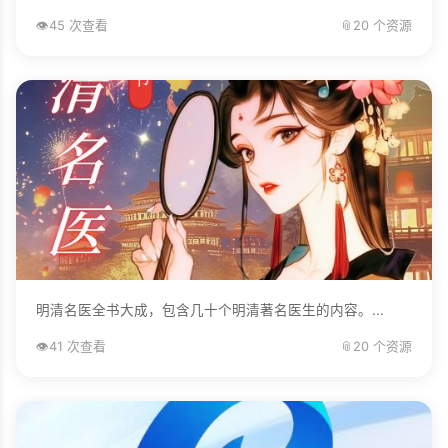
👁️
45 次查看
📎
20 个资源
明清名医全书大成，包含几十个明清著名医生的内容。...
👁️
41 次查看
📎
20 个资源