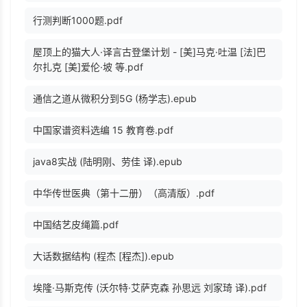
行测判断1000题.pdf
屋顶上的猫大人·译言古登堡计划 - [美]马克·吐温 [法]巴
尔扎克 [美]爱伦·坡 等.pdf
通信之道从微积分到5G (杨学志).epub
中国家谱资料选编 15 教育卷.pdf
java8实战 (陆明刚、劳佳 译).epub
中华传世医典（第十二册）（高清版）.pdf
中国结艺皮绳篇.pdf
大话数据结构 (程杰 [程杰]).epub
埃隆·马斯克传 (沃尔特·艾萨克森 孙思远 刘家琦 译).pdf