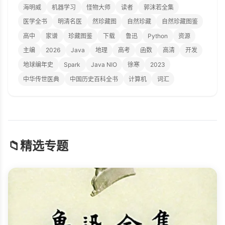
海明威
机器学习
怪物大师
读者
郭沫若全集
医学全书
明清名医
然珍藏图
自然珍藏
自然珍藏图鉴
高中
家谱
珍藏图鉴
下载
鲁迅
Python
资源
主编
2026
Java
地理
高考
函数
高清
开发
地球编年史
Spark
Java NIO
徐寒
2023
中华传世医典
中国历史百科全书
计算机
词汇
📁
精选专题