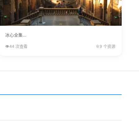
冰心全集...
👁️
44 次查看
📎
9 个资源