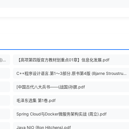
JavaScript函数式编程指南（异步图书） (路易斯·阿泰西奥).epub
【高项第四版官方教材划重点01章】信息化发展.pdf
C++程序设计语言.第1～3部分.原书第4版 (Bjarne Stroustrup).pdf
[中国古代八大兵书——(战国)孙膑.pdf
毛泽东选集 第1卷.pdf
Spring Cloud与Docker微服务架构实战 (周立).pdf
Java NIO (Ron Hitchens).pdf