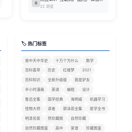
6
22 浏览
🏷️ 热门标签
易中天中华史
十万个为什么
数学
百科荟萃
历史
红楼梦
2021
百科知识
全新升级版
我是驴友
半小时漫画
英语
编程
设计
鲁迅全集
国学经典
海明威
机器学习
怪物大师
读者
郭沫若全集
医学全书
明清名医
然珍藏图
自然珍藏
自然珍藏图鉴
高中
家谱
珍藏图鉴