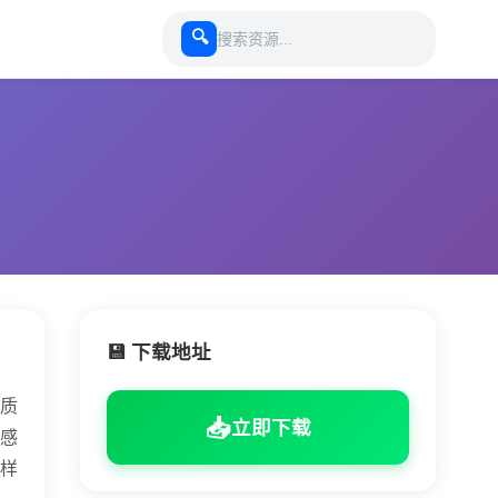
🔍
💾 下载地址
质
📥
立即下载
感
样