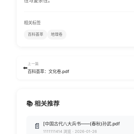
性与复杂性。
相关标签
百科荟萃
地理卷
上一篇
⬅️
百科荟萃：文化卷.pdf
📚 相关推荐
[中国古代八大兵书——(春秋)孙武.pdf
📄
1111111414 浏览
·
2026-01-26