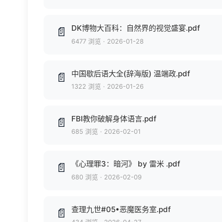
DK博物大百科：自然界的视觉盛宴.pdf
📄
6477 浏览
·
2026-01-28
中国歇后语大全(辞海版) 温端政.pdf
📄
1322 浏览
·
2026-01-26
FBI教你破解身体语言.pdf
📄
685 浏览
·
2026-02-01
《心理罪3：暗河》 by 雷米 .pdf
📄
680 浏览
·
2026-02-09
查理九世#05•恶魔医务室.pdf
📄