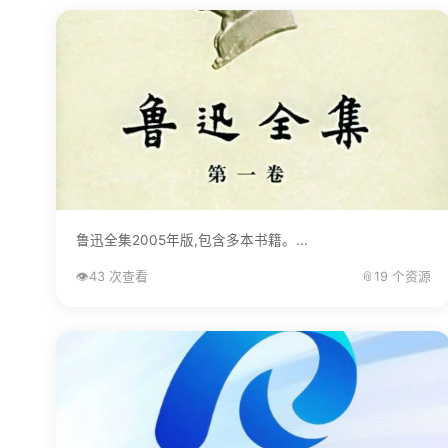
鲁迅全集2005年版,包含多本书籍。...
👁️
43 次查看
📎
19 个资源