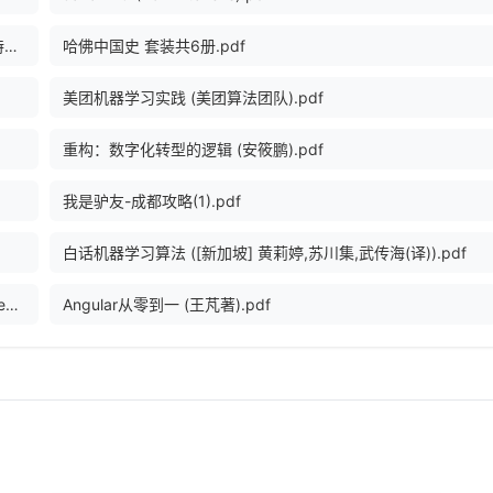
华章程序员书库 JavaScript应用开发实践指南 (（美）莱特著, 莱特, 爱飞翔).pdf
哈佛中国史 套装共6册.pdf
美团机器学习实践 (美团算法团队).pdf
重构：数字化转型的逻辑 (安筱鹏).pdf
我是驴友-成都攻略(1).pdf
白话机器学习算法 ([新加坡] 黄莉婷,苏川集,武传海(译)).pdf
Spring Security原理与实战（系统介绍如何基于 Spring Security 构建系统安全性的技术体系和工程实践） (郑天民).epub
Angular从零到一 (王芃著).pdf