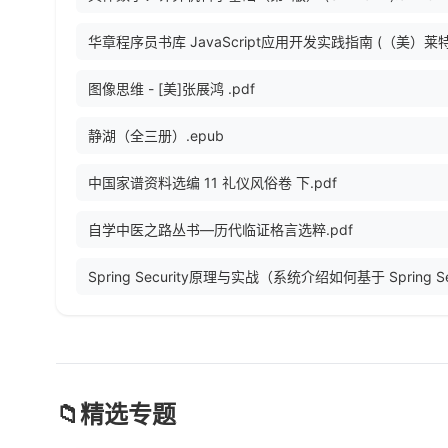
图像思维 - [美]张展鸿 .pdf
静湖（全三册）.epub
中国家谱资料选编 11 礼仪风俗卷 下.pdf
自学中医之路丛书—历代临证格言选粹.pdf
📁
精选专题