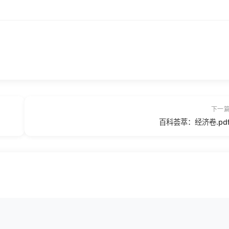
下一
百科荟萃：经济卷.pd