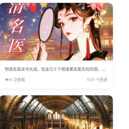
明清名医全书大成，包含几十个明清著名医生的内容。...
👁️
41 次查看
📎
20 个资源