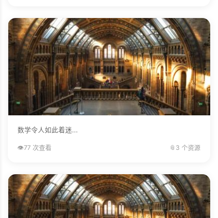
数学令人如此着迷...
👁️
77 次查看
📎
3 个资源