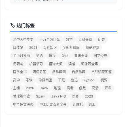
🏷️ 热门标签
易中天中华史
十万个为什么
数学
百科荟萃
历史
红楼梦
2021
百科知识
全新升级版
我是驴友
半小时漫画
英语
编程
设计
鲁迅全集
国学经典
海明威
机器学习
怪物大师
读者
郭沫若全集
医学全书
明清名医
然珍藏图
自然珍藏
自然珍藏图鉴
高中
家谱
珍藏图鉴
下载
鲁迅
Python
资源
主编
2026
Java
地理
高考
函数
高清
开发
地球编年史
Spark
Java NIO
徐寒
2023
中华传世医典
中国历史百科全书
计算机
词汇