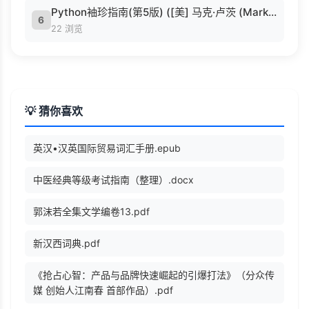
Python袖珍指南(第5版) ([美] 马克·卢茨 (Mark Lutz) 著 候荣涛 译).pdf
6
22 浏览
💡 猜你喜欢
英汉•汉英国际贸易词汇手册.epub
中医经典等级考试指南（整理）.docx
郭沫若全集文学编卷13.pdf
新汉西词典.pdf
《抢占心智：产品与品牌快速崛起的引爆打法》（分众传
媒 创始人江南春 首部作品）.pdf