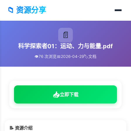
📁 资源分享
📄
科学探索者01：运动、力与能量.pdf
👁️
76 次浏览
📅
2026-04-29
🏷️
文档
📥
立即下载
📝 资源介绍