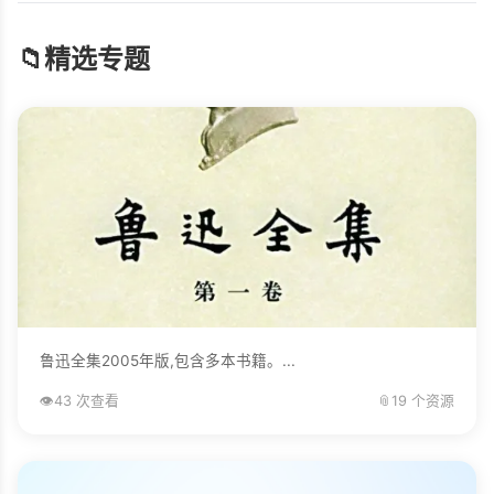
📁
精选专题
鲁迅全集2005年版,包含多本书籍。...
👁️
43 次查看
📎
19 个资源