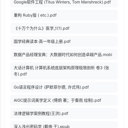
Google软件工程 (Titus Winters, Tom Manshreck).pdf
重构 Ruby版 ( etc.).pdf
《十万个为什么》医学_1(1).pdf
国学经典读本·高一年级上册.pdf
数据产品经理宝典：大数据时代如何创造卓越产品.mobi
大话计算机 计算机系统底层架构原理极限剖析 卷3 (张
冬).pdf
Go语言程序设计 (萨默菲尔德, 许式伟).pdf
AIGC提示词美学定义 (傅炯 著；于春雨 绘制).pdf
法律逻辑学案例教程(王洪).pdf
深入浅出密码学 (戴维·王).epub