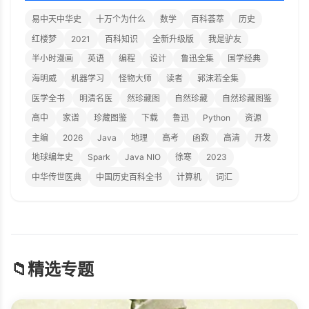
易中天中华史
十万个为什么
数学
百科荟萃
历史
红楼梦
2021
百科知识
全新升级版
我是驴友
半小时漫画
英语
编程
设计
鲁迅全集
国学经典
海明威
机器学习
怪物大师
读者
郭沫若全集
医学全书
明清名医
然珍藏图
自然珍藏
自然珍藏图鉴
高中
家谱
珍藏图鉴
下载
鲁迅
Python
资源
主编
2026
Java
地理
高考
函数
高清
开发
地球编年史
Spark
Java NIO
徐寒
2023
中华传世医典
中国历史百科全书
计算机
词汇
📁
精选专题