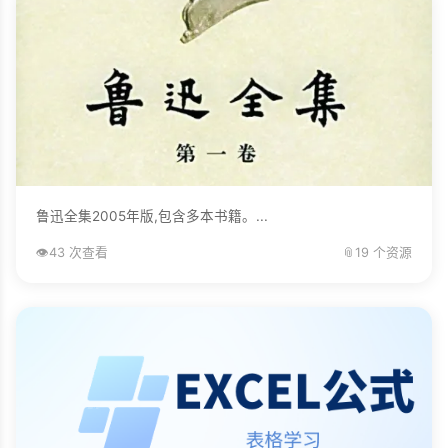
鲁迅全集2005年版,包含多本书籍。...
👁️
43 次查看
📎
19 个资源