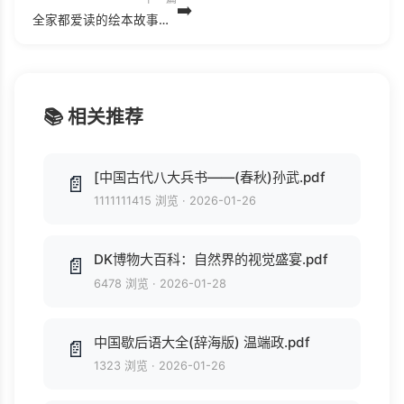
➡️
全家都爱读的绘本故事书(全套23册)(1).epub
📚 相关推荐
[中国古代八大兵书——(春秋)孙武.pdf
📄
1111111415 浏览
·
2026-01-26
DK博物大百科：自然界的视觉盛宴.pdf
📄
6478 浏览
·
2026-01-28
中国歇后语大全(辞海版) 温端政.pdf
📄
1323 浏览
·
2026-01-26