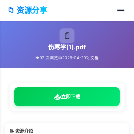
📁 资源分享
📄
伤寒学(1).pdf
👁️
97 次浏览
📅
2026-04-29
🏷️
文档
📥
立即下载
📝 资源介绍