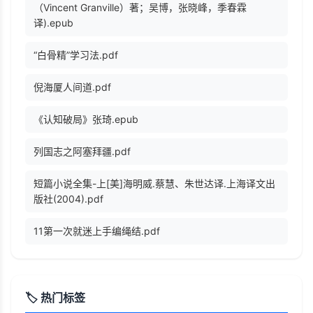
（Vincent Granville）著；吴博，张晓峰，季春霖
译).epub
“白骨精”学习法.pdf
倪海厦人间道.pdf
《认知破局》张琦.epub
列国志之阿塞拜疆.pdf
短篇小说全集-上[美]海明威.蔡慧、朱世达译.上海译文出
版社(2004).pdf
11第一次就迷上手编绳结.pdf
🏷️ 热门标签