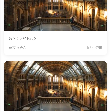
数学令人如此着迷...
👁️
77 次查看
📎
3 个资源