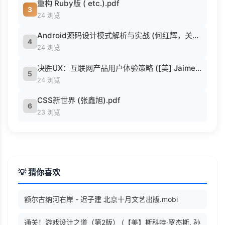
重构 Ruby版 ( etc.).pdf
3
24 浏览
Android源码设计模式解析与实战 (何红辉，关爱民著, 何红辉, 关爱民著, 何红辉, 关爱民).pdf
4
24 浏览
决胜UX：互联网产品用户体验策略 ([美] Jaime Levy [[美] Jaime Levy]).epub
5
24 浏览
CSS新世界 (张鑫旭).pdf
6
23 浏览
💡 猜你喜欢
额尔古纳河右岸 - 迟子建 北京十月文艺出版.mobi
通关！游戏设计之道（第2版） (【美】斯科特·罗杰斯, 孙