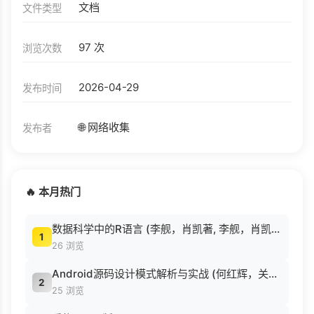
文档
文件类型
97 次
浏览次数
2026-04-29
发布时间
🌐 网络收集
发布者
🔥 本月热门
数据科学中的R语言 (李舰，肖凯著, 李舰，肖凯著；吴喜之审校, Pdg2Pic).pdf
1
26 浏览
Android源码设计模式解析与实战 (何红辉，关爱民著, 何红辉, 关爱民著, 何红辉, 关爱民).pdf
2
25 浏览