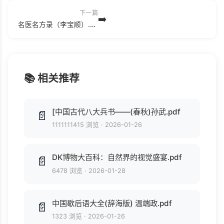
下一篇
➡️
名医名方录（李宝顺）.pdf
📚 相关推荐
[中国古代八大兵书——(春秋)孙武.pdf
📄
1111111415 浏览
·
2026-01-26
DK博物大百科：自然界的视觉盛宴.pdf
📄
6478 浏览
·
2026-01-28
中国歇后语大全(辞海版) 温端政.pdf
📄
1323 浏览
·
2026-01-26