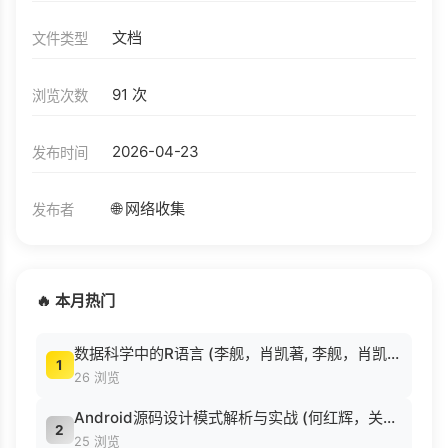
文档
文件类型
91 次
浏览次数
2026-04-23
发布时间
🌐 网络收集
发布者
🔥 本月热门
数据科学中的R语言 (李舰，肖凯著, 李舰，肖凯著；吴喜之审校, Pdg2Pic).pdf
1
26 浏览
Android源码设计模式解析与实战 (何红辉，关爱民著, 何红辉, 关爱民著, 何红辉, 关爱民).pdf
2
25 浏览