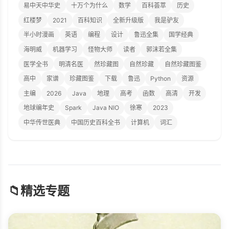
易中天中华史
十万个为什么
数学
百科荟萃
历史
红楼梦
2021
百科知识
全新升级版
我是驴友
半小时漫画
英语
编程
设计
鲁迅全集
国学经典
海明威
机器学习
怪物大师
读者
郭沫若全集
医学全书
明清名医
然珍藏图
自然珍藏
自然珍藏图鉴
高中
家谱
珍藏图鉴
下载
鲁迅
Python
资源
主编
2026
Java
地理
高考
函数
高清
开发
地球编年史
Spark
Java NIO
徐寒
2023
中华传世医典
中国历史百科全书
计算机
词汇
📁
精选专题