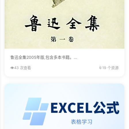
鲁迅全集2005年版,包含多本书籍。...
👁️
43 次查看
📎
19 个资源