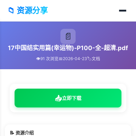
📁 资源分享
📄
17中国结实用篇(幸运物)-P100-全-超清.pdf
👁️
91 次浏览
📅
2026-04-23
🏷️
文档
📥
立即下载
📝 资源介绍