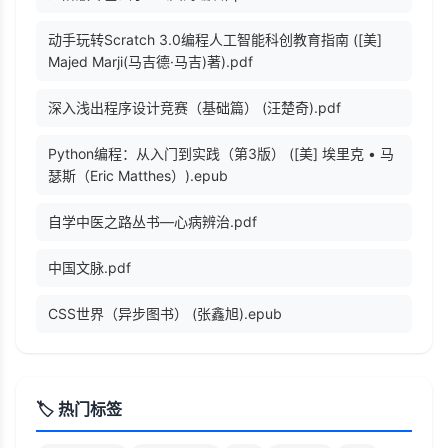
动手玩转Scratch 3.0编程人工智能科创教育指南 ([美]
Majed Marji(马吉德·马吉)著).pdf
深入浅出程序设计竞赛（基础篇） (汪楚奇).pdf
Python编程：从入门到实践（第3版） ([美] 埃里克 • 马
瑟斯（Eric Matthes）).epub
自学中医之路丛书—心病辨治.pdf
中国文脉.pdf
CSS世界（异步图书） (张鑫旭).epub
🏷️ 热门标签