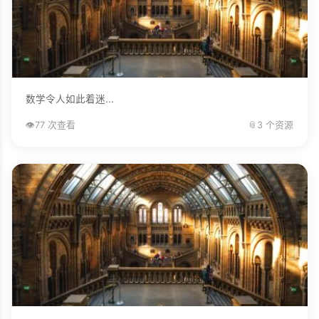
数学令人如此着迷...
👁️
77 次查看
📎
3 个资源