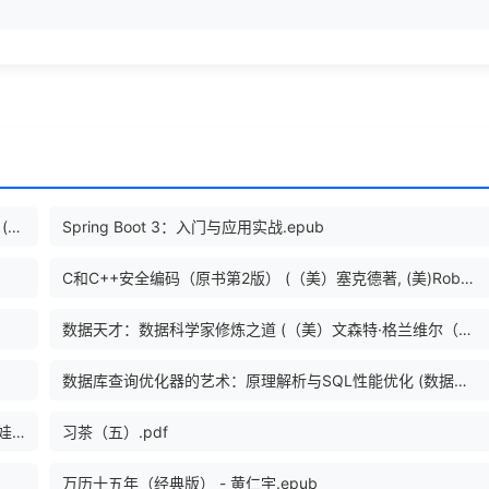
Spark技术内幕：深入解析Spark内核架构设计与实现原理 (大数据技术丛书) (张安站 著).epub
Spring Boot 3：入门与应用实战.epub
C和C++安全编码（原书第2版） (（美）塞克德著, (美)Robert C. Seacord著 , 卢涛译, 塞克德 etc.).pdf
数据天才：数据科学家修炼之道 (（美）文森特·格兰维尔（Vincent Granville）著；吴博，张晓峰，季春霖译).epub
数据库查询优化器的艺术：原理解析与SQL性能优化 (数据库技术丛书) (李海翔).epub
百面深度学习 算法工程师带你去面试 (诸葛越 江云胜 葫芦娃).pdf
习茶（五）.pdf
万历十五年（经典版） - 黄仁宇.epub