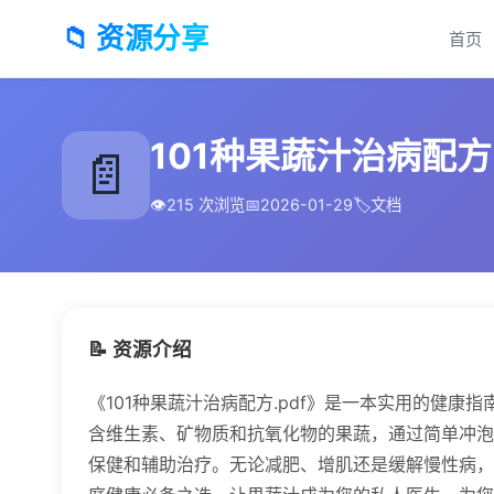
📁 资源分享
首页
101种果蔬汁治病配方.
📄
👁️
215 次浏览
📅
2026-01-29
🏷️
文档
📝 资源介绍
《101种果蔬汁治病配方.pdf》是一本实用的健康
含维生素、矿物质和抗氧化物的果蔬，通过简单冲泡
保健和辅助治疗。无论减肥、增肌还是缓解慢性病，