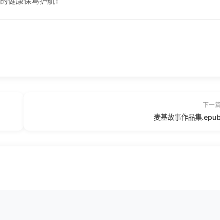
的健康保驾护航！
下一
麦基故事作品集.epu