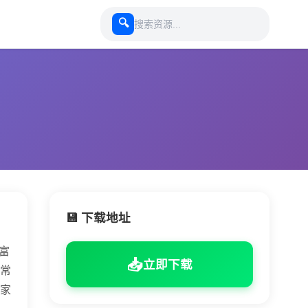
🔍
💾 下载地址
富
📥
立即下载
常
家