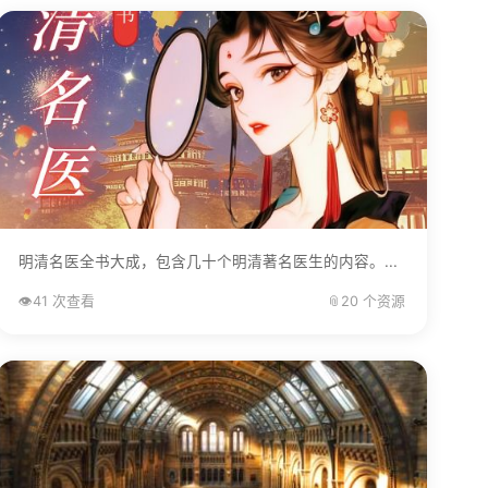
明清名医全书大成，包含几十个明清著名医生的内容。...
👁️
41 次查看
📎
20 个资源