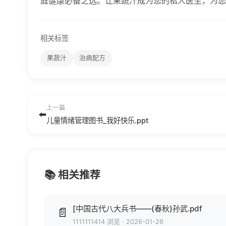
庭健康必备之选。让果蔬汁成为您的私人医生，为您
相关标签
果蔬汁
治病配方
上一篇
⬅️
儿童情绪管理图书_我好快乐.ppt
📚 相关推荐
[中国古代八大兵书——(春秋)孙武.pdf
📄
1111111414 浏览
·
2026-01-26