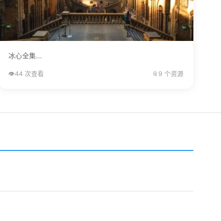
冰心全集...
👁️
44 次查看
📎
9 个资源