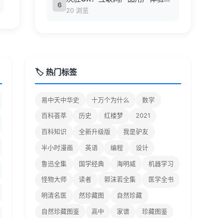
6
20 浏览
🏷️ 热门标签
易中天中华史
十万个为什么
数学
百科荟萃
历史
红楼梦
2021
百科知识
全新升级版
我是驴友
半小时漫画
英语
编程
设计
鲁迅全集
国学经典
海明威
机器学习
怪物大师
读者
郭沫若全集
医学全书
明清名医
然珍藏图
自然珍藏
自然珍藏图鉴
高中
家谱
珍藏图鉴