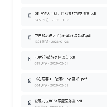
DK博物大百科：自然界的视觉盛宴.pdf
📄
6477 浏览
·
2026-01-28
中国歇后语大全(辞海版) 温端政.pdf
📄
1321 浏览
·
2026-01-26
FBI教你破解身体语言.pdf
📄
685 浏览
·
2026-02-01
《心理罪3：暗河》 by 雷米 .pdf
📄
664 浏览
·
2026-02-09
查理九世#05•恶魔医务室.pdf
📄