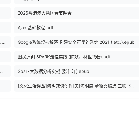
2026粤港澳大湾区春节晚会
Ajax.基础教程.pdf
朱自清全集第一卷 散文集：《踪迹》、 《背影》 、《你我 》、《欧游杂记》、《伦敦杂记》.pdf
Google系统架构解密 构建安全可靠的系统 2021 ( etc.).epub
图灵原创 SPARK最佳实践 (陈欢，林世飞著).pdf
Spark大数据处理技术 (夏俊鸾, 刘旭晖, 邵赛赛, 程浩, 史鸣飞, 黄洁, ePUBw.COM).azw3
Spark大数据分析实战 (张伟洋).epub
[文化生活译丛]海明威谈创作[美]海明威.董衡巽编选.三联书店(1985).pdf