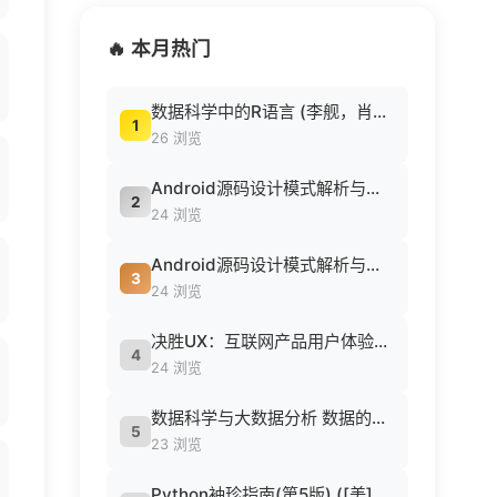
🔥 本月热门
数据科学中的R语言 (李舰，肖凯著, 李舰，肖凯著；吴喜之审校, Pdg2Pic).pdf
1
26 浏览
Android源码设计模式解析与实战 (何红辉，关爱民著, 何红辉, 关爱民著, 何红辉, 关爱民).pdf
2
24 浏览
Android源码设计模式解析与实战 (何红辉，关爱民著, 何红辉, 关爱民著, 何红辉, 关爱民).pdf
3
24 浏览
决胜UX：互联网产品用户体验策略 ([美] Jaime Levy [[美] Jaime Levy]).epub
4
24 浏览
数据科学与大数据分析 数据的发现 分析 可视化与表示 ( etc.).epub
5
23 浏览
Python袖珍指南(第5版) ([美] 马克·卢茨 (Mark Lutz) 著 候荣涛 译).pdf