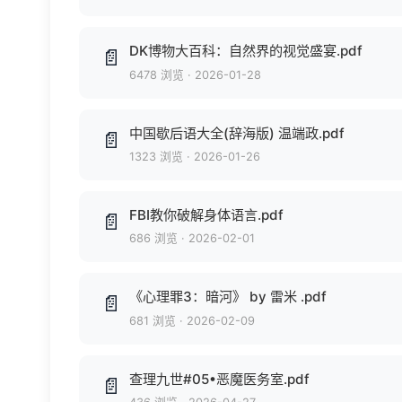
DK博物大百科：自然界的视觉盛宴.pdf
📄
6478 浏览
·
2026-01-28
中国歇后语大全(辞海版) 温端政.pdf
📄
1323 浏览
·
2026-01-26
FBI教你破解身体语言.pdf
📄
686 浏览
·
2026-02-01
《心理罪3：暗河》 by 雷米 .pdf
📄
681 浏览
·
2026-02-09
查理九世#05•恶魔医务室.pdf
📄