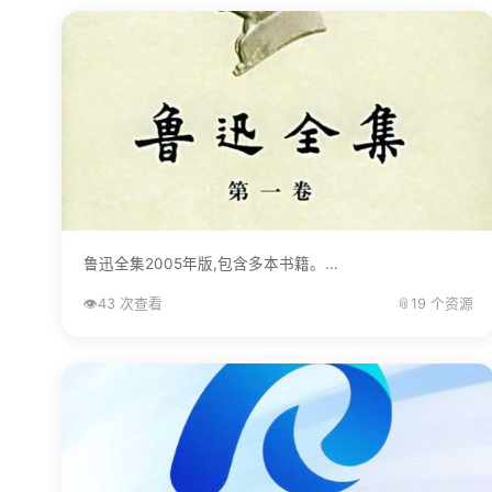
鲁迅全集2005年版,包含多本书籍。...
👁️
43 次查看
📎
19 个资源