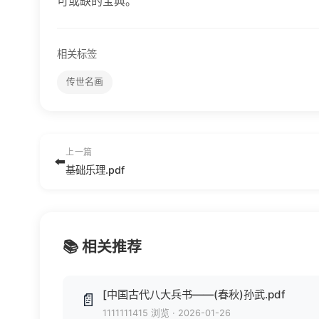
可或缺的宝典。
相关标签
传世名画
上一篇
⬅️
基础乐理.pdf
📚 相关推荐
[中国古代八大兵书——(春秋)孙武.pdf
📄
1111111415 浏览
·
2026-01-26