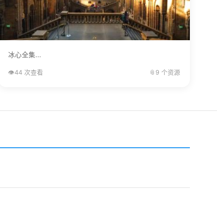
冰心全集...
👁️
44 次查看
📎
9 个资源