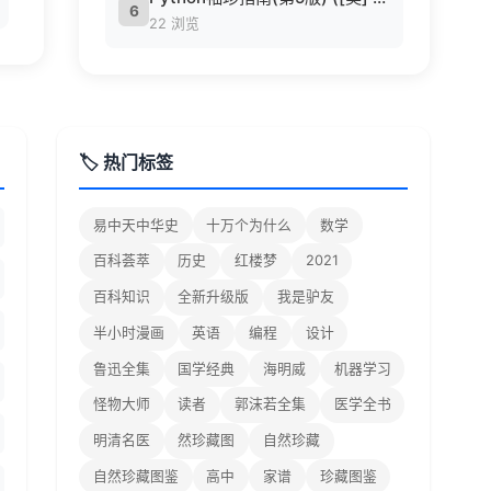
6
22 浏览
🏷️ 热门标签
易中天中华史
十万个为什么
数学
百科荟萃
历史
红楼梦
2021
百科知识
全新升级版
我是驴友
半小时漫画
英语
编程
设计
鲁迅全集
国学经典
海明威
机器学习
怪物大师
读者
郭沫若全集
医学全书
明清名医
然珍藏图
自然珍藏
自然珍藏图鉴
高中
家谱
珍藏图鉴