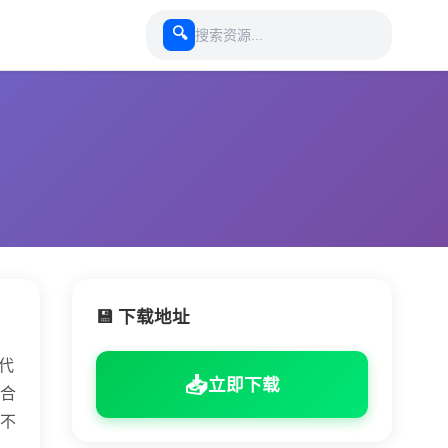
🔍
💾 下载地址
代
📥
立即下载
合
不