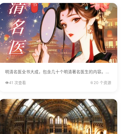
明清名医全书大成，包含几十个明清著名医生的内容。...
👁️
41 次查看
📎
20 个资源