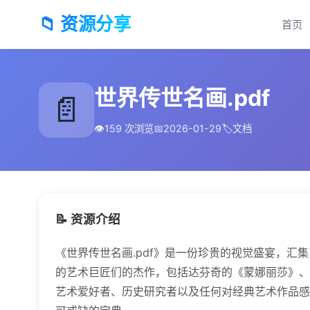
📁 资源分享
首页
世界传世名画.pdf
📄
👁️
159 次浏览
📅
2026-01-29
🏷️
文档
📝 资源介绍
《世界传世名画.pdf》是一份珍贵的视觉盛宴，
的艺术巨匠们的杰作，包括达芬奇的《蒙娜丽莎》、
艺术爱好者、历史研究者以及任何对经典艺术作品感