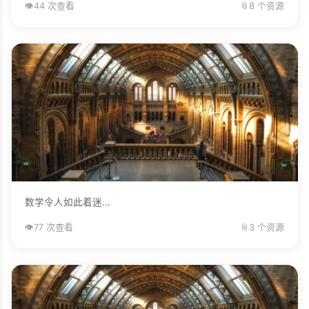
👁️
44 次查看
📎
8 个资源
数学令人如此着迷...
👁️
77 次查看
📎
3 个资源