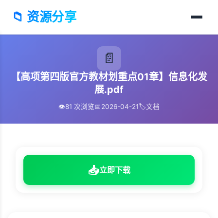
📁 资源分享
📄
【高项第四版官方教材划重点01章】信息化发
展.pdf
👁️
81 次浏览
📅
2026-04-21
🏷️
文档
📥
立即下载