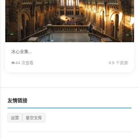
冰心全集...
👁️
44 次查看
📎
9 个资源
友情链接
运营
星空文库