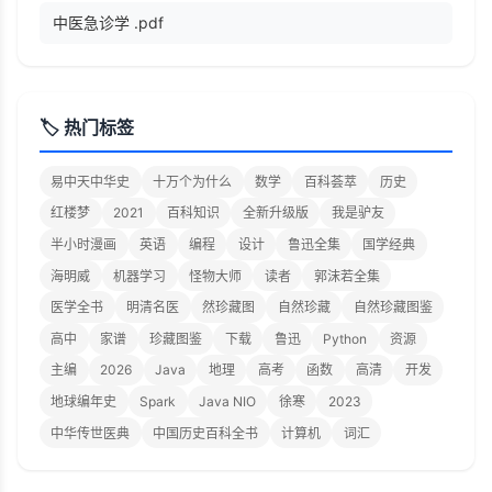
中医急诊学 .pdf
🏷️ 热门标签
易中天中华史
十万个为什么
数学
百科荟萃
历史
红楼梦
2021
百科知识
全新升级版
我是驴友
半小时漫画
英语
编程
设计
鲁迅全集
国学经典
海明威
机器学习
怪物大师
读者
郭沫若全集
医学全书
明清名医
然珍藏图
自然珍藏
自然珍藏图鉴
高中
家谱
珍藏图鉴
下载
鲁迅
Python
资源
主编
2026
Java
地理
高考
函数
高清
开发
地球编年史
Spark
Java NIO
徐寒
2023
中华传世医典
中国历史百科全书
计算机
词汇