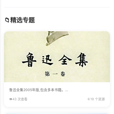
📁
精选专题
鲁迅全集2005年版,包含多本书籍。...
👁️
43 次查看
📎
19 个资源